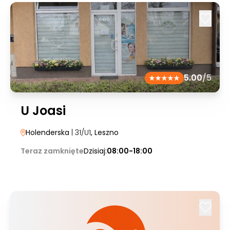
5.00
/5
U Joasi
Holenderska
| 31/U1
, Leszno
Teraz zamknięte
Dzisiaj:
08:00-18:00