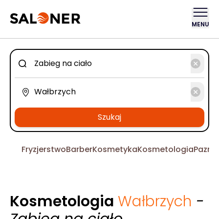
MENU
Szukaj
Fryzjerstwo
Barber
Kosmetyka
Kosmetologia
Pazno
Kosmetologia
Wałbrzych
-