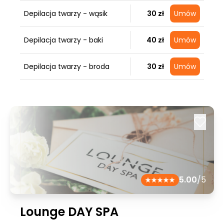
Depilacja twarzy - wąsik
30 zł
Umów
Depilacja twarzy - baki
40 zł
Umów
Depilacja twarzy - broda
30 zł
Umów
5.00
/5
Lounge DAY SPA