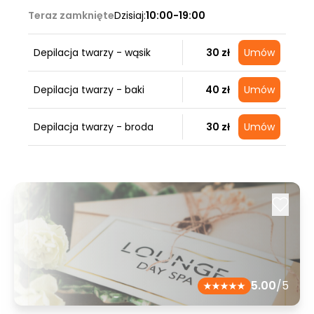
Teraz zamknięte
Dzisiaj:
10:00-19:00
Depilacja twarzy - wąsik
30 zł
Umów
Depilacja twarzy - baki
40 zł
Umów
Depilacja twarzy - broda
30 zł
Umów
5.00
/5