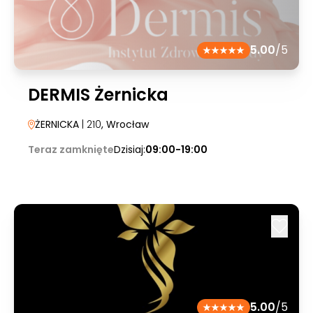
5.00
/5
DERMIS Żernicka
ŻERNICKA
| 210
, Wrocław
Teraz zamknięte
Dzisiaj:
09:00-19:00
5.00
/5