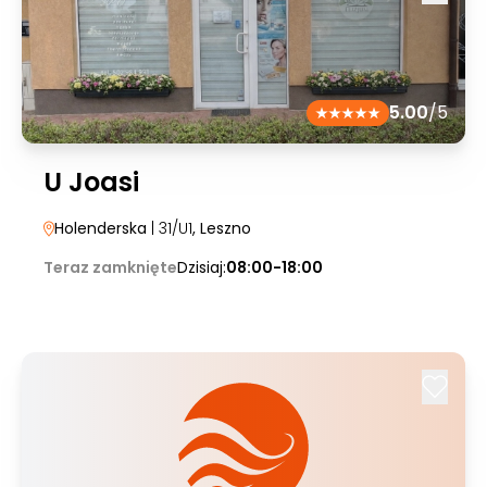
5.00
/5
U Joasi
Holenderska
| 31/U1
, Leszno
Teraz zamknięte
Dzisiaj:
08:00-18:00