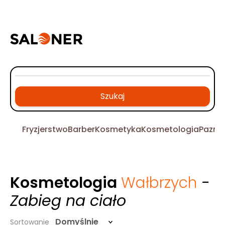
Szukaj
Fryzjerstwo
Barber
Kosmetyka
Kosmetologia
Pazno
Kosmetologia
Wałbrzych
-
Zabieg na ciało
Domyślnie
Sortowanie