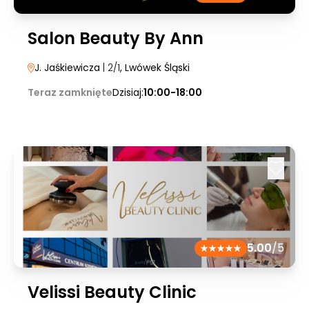
Salon Beauty By Ann
J. Jaśkiewicza
| 2/1
, Lwówek Śląski
Teraz zamknięte
Dzisiaj:
10:00-18:00
5.00
/5
Velissi Beauty Clinic