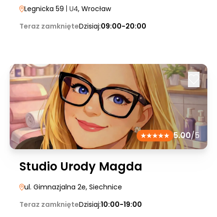
Legnicka 59
| U4
, Wrocław
Teraz zamknięte
Dzisiaj:
09:00-20:00
5.00
/5
Studio Urody Magda
ul. Gimnazjalna 2e
, Siechnice
Teraz zamknięte
Dzisiaj:
10:00-19:00