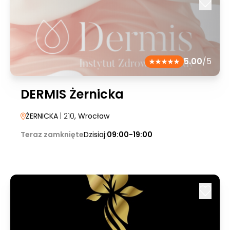
5.00
/5
DERMIS Żernicka
ŻERNICKA
| 210
, Wrocław
Teraz zamknięte
Dzisiaj:
09:00-19:00