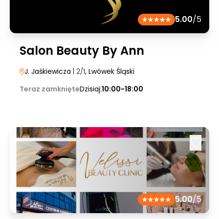
5.00
/5
Salon Beauty By Ann
J. Jaśkiewicza
| 2/1
, Lwówek Śląski
Teraz zamknięte
Dzisiaj:
10:00-18:00
5.00
/5