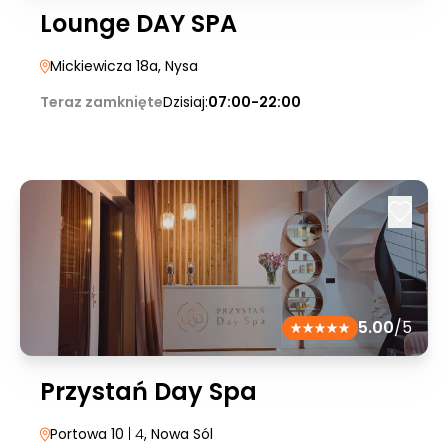
Lounge DAY SPA
Mickiewicza 18a
, Nysa
Teraz zamknięte
Dzisiaj:
07:00-22:00
5.00
/5
Przystań Day Spa
Portowa 10
| 4
, Nowa Sól