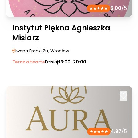
5.00
/5
Instytut Piękna Agnieszka
Misiarz
Iwana Franki 2u
, Wrocław
Teraz otwarte
Dzisiaj:
16:00-20:00
4.97
/5