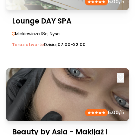
5.00
/5
Lounge DAY SPA
Mickiewicza 18a
, Nysa
Teraz otwarte
Dzisiaj:
07:00-22:00
5.00
/5
Beauty by Asia - Makijaż i