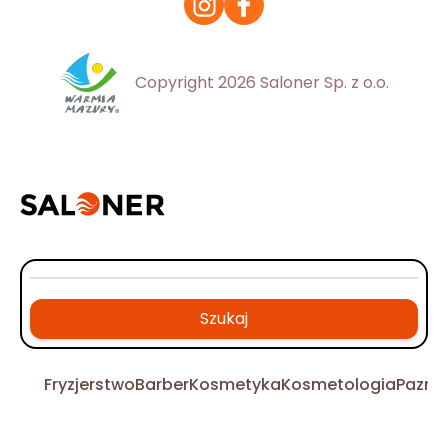
Copyright 2026 Saloner Sp. z o.o.
Szukaj
Fryzjerstwo
Barber
Kosmetyka
Kosmetologia
Pazno