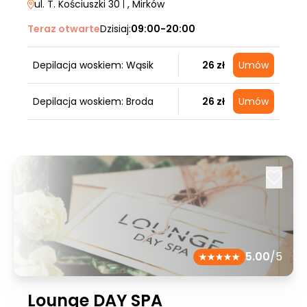
ul. T. Kościuszki 30
|
, Mirków
Teraz otwarte
Dzisiaj:
09:00-20:00
Depilacja woskiem: Wąsik
26 zł
Umów
Depilacja woskiem: Broda
26 zł
Umów
5.00
/5
Lounge DAY SPA