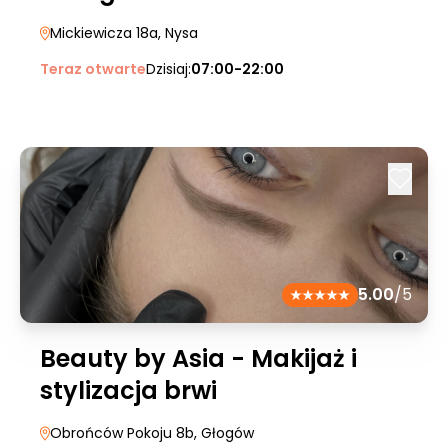
Mickiewicza 18a
, Nysa
Teraz otwarte
Dzisiaj:
07:00-22:00
5.00
/5
Beauty by Asia - Makijaż i
stylizacja brwi
Obrońców Pokoju 8b
, Głogów