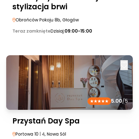
stylizacja brwi
Obrońców Pokoju 8b
, Głogów
Teraz zamknięte
Dzisiaj:
09:00-15:00
5.00
/5
Przystań Day Spa
Portowa 10
| 4
, Nowa Sól