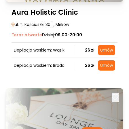
Aura Holistic Clinic
ul. T. Kościuszki 30
|
, Mirków
Teraz otwarte
Dzisiaj:
09:00-20:00
Depilacja woskiem: Wąsik
26 zł
Umów
Depilacja woskiem: Broda
26 zł
Umów