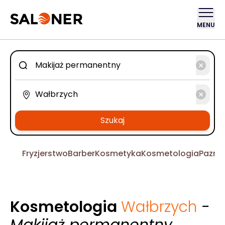
MENU
Szukaj
Fryzjerstwo
Barber
Kosmetyka
Kosmetologia
Pazno
Kosmetologia
Wałbrzych
-