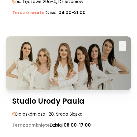
os. Tęczowe 20a-4
, Dzierżoniów
Teraz otwarte
Dzisiaj:
08:00-21:00
Studio Urody Paula
Białoskórnicza
| 28
, Środa Śląska
Teraz zamknięte
Dzisiaj:
08:00-17:00