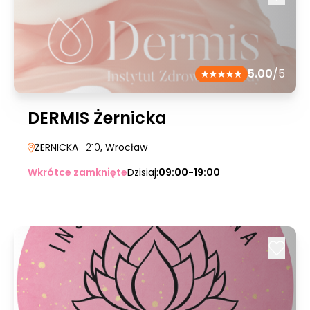
5.00
/5
DERMIS Żernicka
ŻERNICKA
| 210
, Wrocław
Wkrótce zamknięte
Dzisiaj:
09:00-19:00