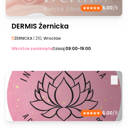
5.00
/5
DERMIS Żernicka
ŻERNICKA
| 210
, Wrocław
Wkrótce zamknięte
Dzisiaj:
09:00-19:00
5.00
/5