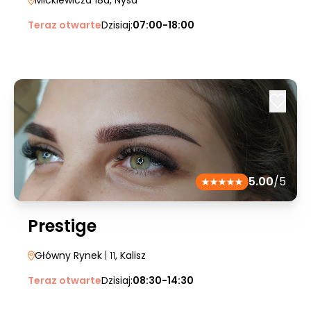
Mickiewicza 18a
, Nysa
Teraz otwarte
Dzisiaj:
07:00-18:00
5.00
/5
Prestige
Główny Rynek
| 11
, Kalisz
Teraz otwarte
Dzisiaj:
08:30-14:30