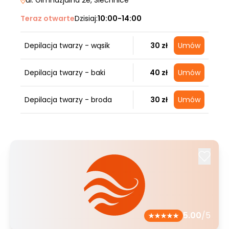
ul. Gimnazjalna 2e
, Siechnice
Teraz otwarte
Dzisiaj:
10:00-14:00
Depilacja twarzy - wąsik
30 zł
Umów
Depilacja twarzy - baki
40 zł
Umów
Depilacja twarzy - broda
30 zł
Umów
5.00
/5