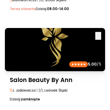
Białoskórnicza
| 28
, Środa Śląska
Teraz otwarte
Dzisiaj:
08:00-14:00
5.00
/5
Salon Beauty By Ann
J. Jaśkiewicza
| 2/1
, Lwówek Śląski
Dzisiaj:
zamknięte