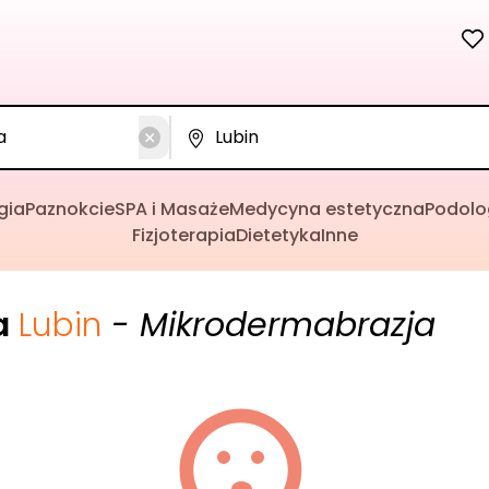
gia
Paznokcie
SPA i Masaże
Medycyna estetyczna
Podolo
Fizjoterapia
Dietetyka
Inne
a
Lubin
- Mikrodermabrazja