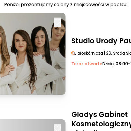
Poniżej prezentujemy salony z miejscowości w pobliżu:
Studio Urody Pa
Białoskórnicza
| 28
, Środa Śl
Teraz otwarte
Dzisiaj:
08:00-
Gladys Gabinet
Kosmetologiczn