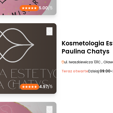
5.00
/5
Kosmetologia Es
Paulina Chatys
ul. Iwaszkiewicza 131C
, Oław
Teraz otwarte
Dzisiaj:
09:00-
4.97
/5