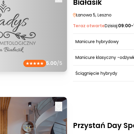
Białasik
Łanowa 5
, Leszno
Teraz otwarte
Dzisiaj:
09:00-
Manicure hybrydowy
Manicure klasyczny -odżyw
5.00
/5
Ściągnięcie hybrydy
Przystań Day Sp