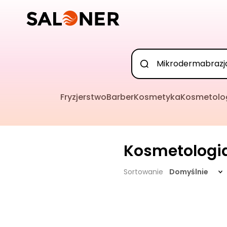
Fryzjerstwo
Barber
Kosmetyka
Kosmetolo
Kosmetologi
Sortowanie
Domyślnie