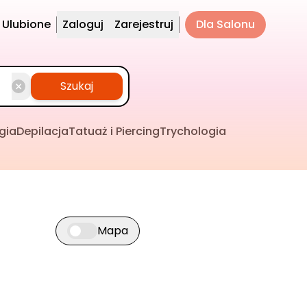
Ulubione
Zaloguj
Zarejestruj
Dla Salonu
Szukaj
gia
Depilacja
Tatuaż i Piercing
Trychologia
Mapa
Przełącz widok mapy