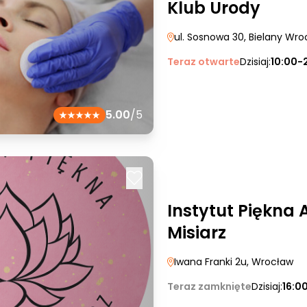
Klub Urody
ul. Sosnowa 30
, Bielany Wro
Teraz otwarte
Dzisiaj:
10:00-
5.00
/5
Instytut Piękna 
Misiarz
Iwana Franki 2u
, Wrocław
Teraz zamknięte
Dzisiaj:
16:0