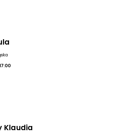
ula
ąska
17:00
y Klaudia