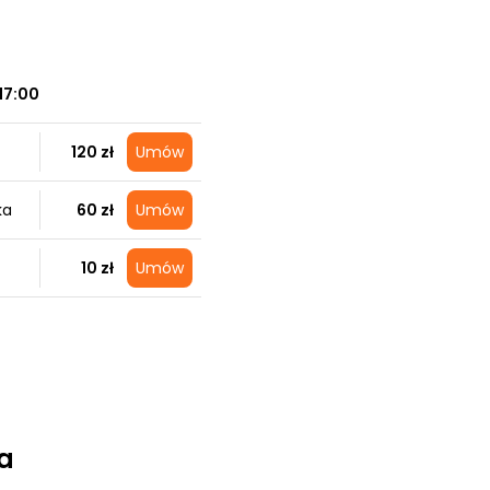
17:00
120 zł
Umów
ka
60 zł
Umów
10 zł
Umów
a