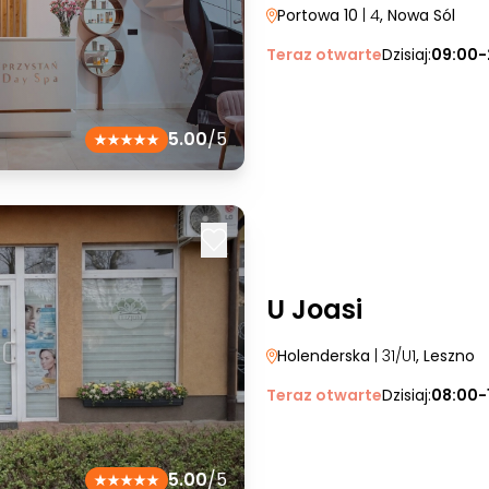
Portowa 10
| 4
, Nowa Sól
Teraz otwarte
Dzisiaj:
09:00-
5.00
/5
U Joasi
Holenderska
| 31/U1
, Leszno
Teraz otwarte
Dzisiaj:
08:00-
5.00
/5