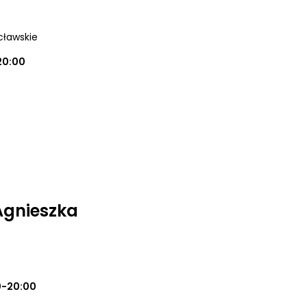
cławskie
20:00
Agnieszka
0-20:00