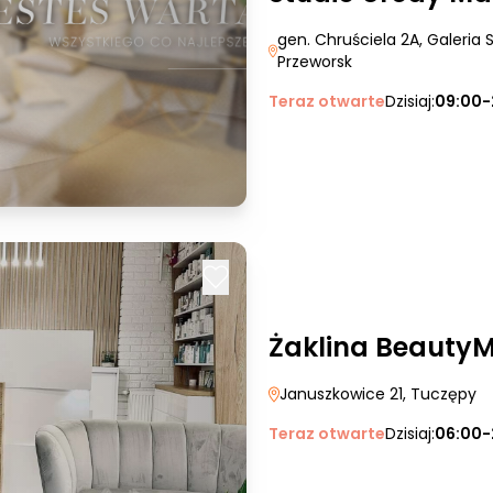
gen. Chruściela 2A, Galeria
Przeworsk
Teraz otwarte
Dzisiaj:
09:00-
Żaklina Beauty
Januszkowice 21
, Tuczępy
Teraz otwarte
Dzisiaj:
06:00-