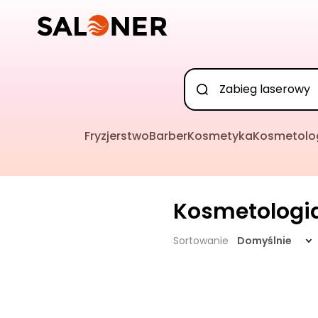
Fryzjerstwo
Barber
Kosmetyka
Kosmetolo
Kosmetologi
Sortowanie
Domyślnie