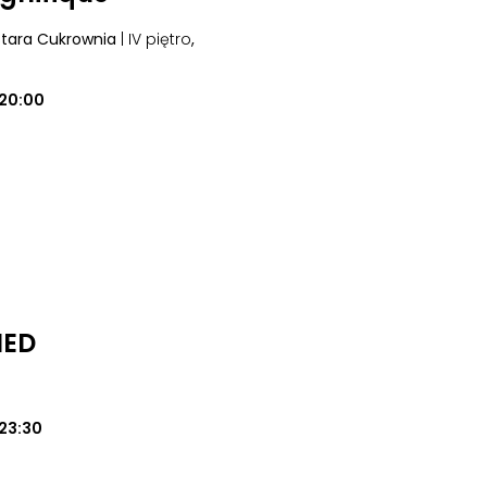
 Stara Cukrownia
| IV piętro
,
20:00
MED
23:30