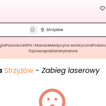
gia
Paznokcie
SPA i Masaże
Medycyna estetyczna
Podolo
Fizjoterapia
Dietetyka
Inne
a
Strzyżów
- Zabieg laserowy