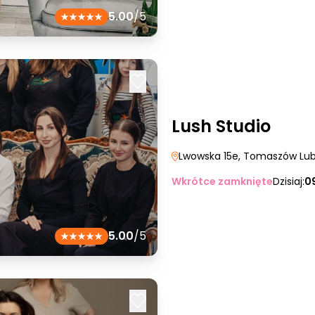
5.00
/5
Lush Studio
Lwowska 15e
, Tomaszów Lub
Wkrótce zamknięte
Dzisiaj:
0
5.00
/5