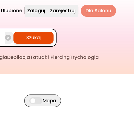
Ulubione
Zaloguj
Zarejestruj
Dla Salonu
Szukaj
gia
Depilacja
Tatuaż i Piercing
Trychologia
Mapa
Przełącz widok mapy