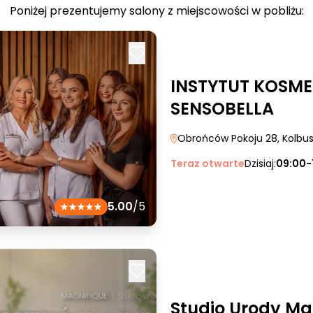
Poniżej prezentujemy salony z miejscowości w pobliżu:
INSTYTUT KOSME
SENSOBELLA
Obrońców Pokoju 28
, Kolb
Teraz otwarte
Dzisiaj:
09:00-
5.00
/5
Studio Urody Ma