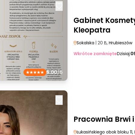
Gabinet Kosmet
Kleopatra
Sokalska
| 20 B
, Hrubieszów
Wkrótce zamknięte
Dzisiaj:
0
5.00
/5
Pracownia Brwi 
Łukasińskiego obok bloku 11
,