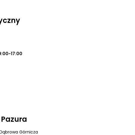
yczny
9:00-17:00
i Pazura
 Dąbrowa Górnicza