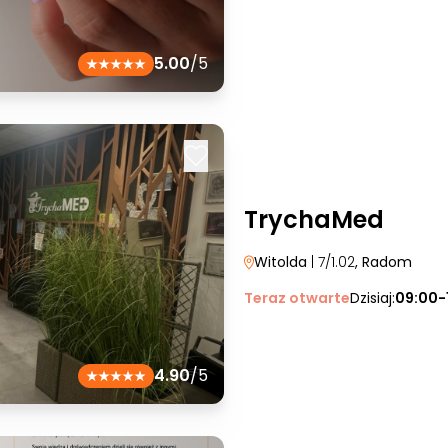
5.00
/5
TrychaMed
Witolda
| 7/1.02
, Radom
Teraz otwarte
Dzisiaj:
09:00-
4.90
/5