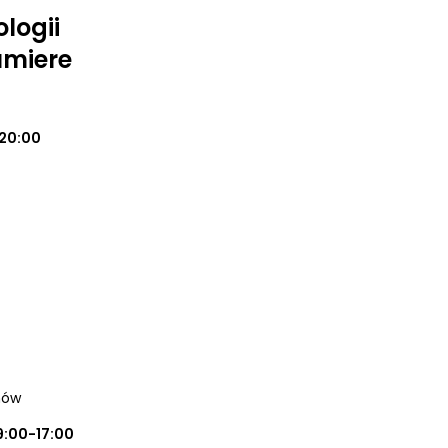
logii
umiere
20:00
hów
9:00-17:00