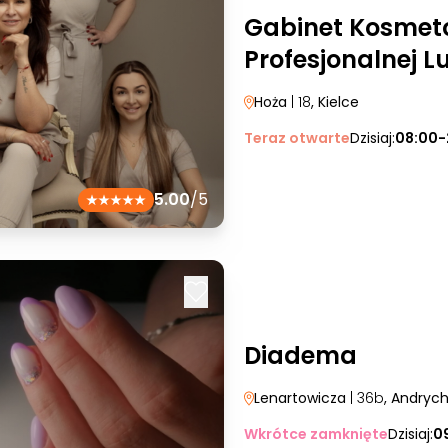
Gabinet Kosmeto
Profesjonalnej L
Hoża
| 18
, Kielce
Teraz otwarte
Dzisiaj:
08:00-
5.00
/5
Diadema
Lenartowicza
| 36b
, Andryc
Wkrótce zamknięte
Dzisiaj:
0