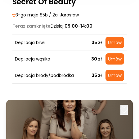
Secret Of Beauty
3-go maja 85b / 2a
, Jarosław
Teraz zamknięte
Dzisiaj:
09:00-14:00
Depilacja brwi
35 zł
Umów
Depilacja wąsika
30 zł
Umów
Depilacja brody/podbródka
35 zł
Umów