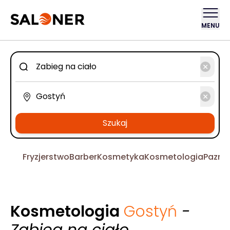
MENU
Szukaj
Fryzjerstwo
Barber
Kosmetyka
Kosmetologia
Pazno
Kosmetologia
Gostyń
-