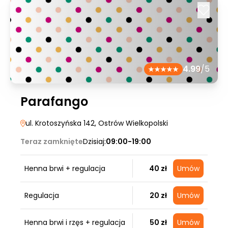
4.99
/5
Parafango
ul. Krotoszyńska 142
, Ostrów Wielkopolski
Teraz zamknięte
Dzisiaj:
09:00-19:00
Henna brwi + regulacja
40 zł
Umów
Regulacja
20 zł
Umów
Henna brwi i rzęs + regulacja
50 zł
Umów