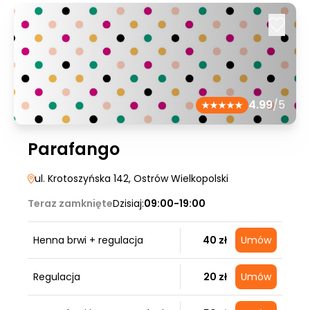
4.99
/5
Parafango
ul. Krotoszyńska 142
, Ostrów Wielkopolski
Teraz zamknięte
Dzisiaj:
09:00-19:00
Henna brwi + regulacja
40 zł
Umów
Regulacja
20 zł
Umów