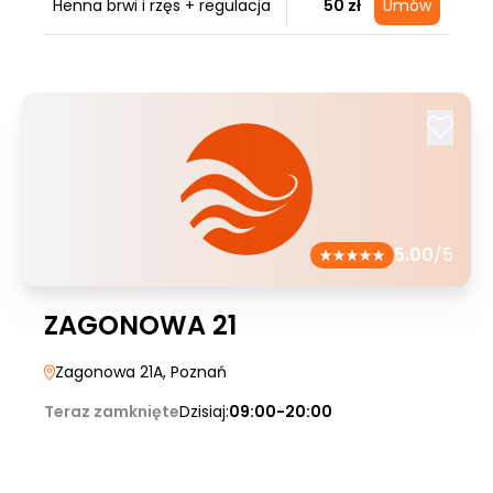
Henna brwi i rzęs + regulacja
50 zł
Umów
5.00
/5
ZAGONOWA 21
Zagonowa 21A
, Poznań
Teraz zamknięte
Dzisiaj:
09:00-20:00