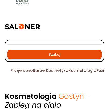
Szukaj
Fryzjerstwo
Barber
Kosmetyka
Kosmetologia
Pazno
Kosmetologia
Gostyń
-
Zabieg na ciało