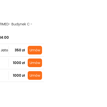
TIMED- Budynek C -
14:00
 Jato
350 zł
Umów
1000 zł
Umów
1000 zł
Umów