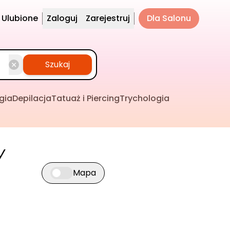
Ulubione
Zaloguj
Zarejestruj
Dla Salonu
Szukaj
gia
Depilacja
Tatuaż i Piercing
Trychologia
y
Mapa
Przełącz widok mapy