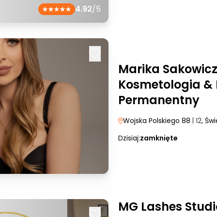
4.92
/5
Marika Sakowicz
Kosmetologia & 
Permanentny
Wojska Polskiego 88
| 12
, Św
Dzisiaj:
zamknięte
MG Lashes Studi