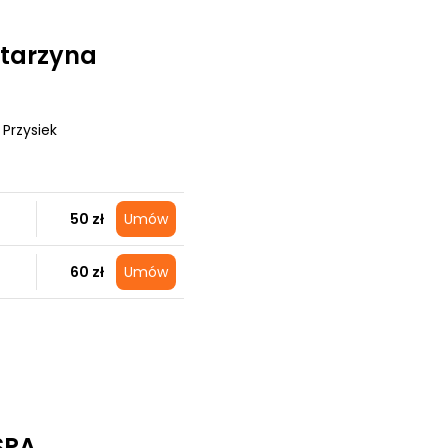
tarzyna
, Przysiek
50 zł
Umów
60 zł
Umów
SPA