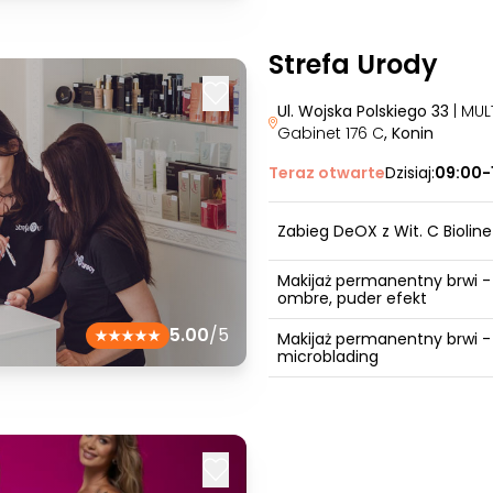
Strefa Urody
Ul. Wojska Polskiego 33
| MUL
Gabinet 176 C
, Konin
Teraz otwarte
Dzisiaj:
09:00-
Zabieg DeOX z Wit. C Bioline
Makijaż permanentny brwi -
ombre, puder efekt
5.00
/5
Makijaż permanentny brwi -
microblading