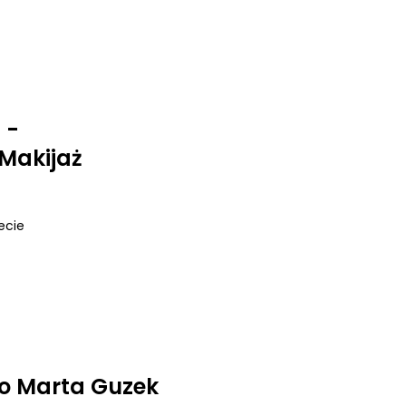
 -
Makijaż
iecie
o Marta Guzek