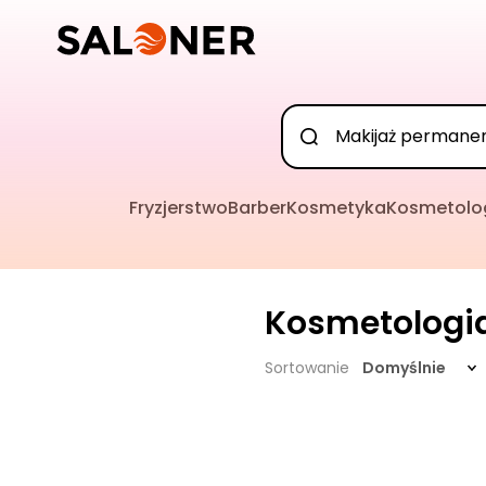
Fryzjerstwo
Barber
Kosmetyka
Kosmetolo
Kosmetologi
Sortowanie
Domyślnie