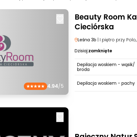
Beauty Room Ka
Cieciórska
Leśna 3b
| I piętro przy Polo
Dzisiaj:
zamknięte
Depilacja woskiem - wąsik/
broda
Depilacja woskiem - pachy
4.94
/5
Bajeczny Natur 