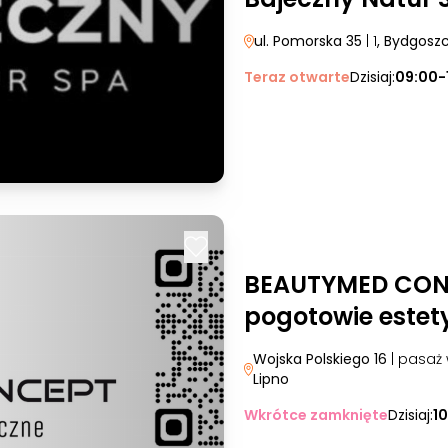
ul. Pomorska 35
| 1
, Bydgosz
Teraz otwarte
Dzisiaj:
09:00-
BEAUTYMED CONC
pogotowie estet
Wojska Polskiego 16
| pasaż
Lipno
Wkrótce zamknięte
Dzisiaj:
1