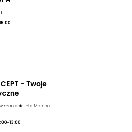
cz
15:00
EPT - Twoje
yczne
 w markecie InterMarche
,
0:00-13:00