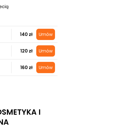
ecią
140 zł
Umów
120 zł
Umów
160 zł
Umów
SMETYKA I
NA