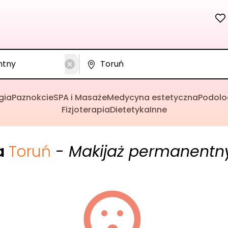
gia
Paznokcie
SPA i Masaże
Medycyna estetyczna
Podolo
Fizjoterapia
Dietetyka
Inne
a
Toruń
- Makijaż permanentn