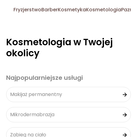
Fryzjerstwo
Barber
Kosmetyka
Kosmetologia
Pazno
Kosmetologia w Twojej
okolicy
Najpopularniejsze usługi
Makijaż permanentny
Mikrodermabrazja
Zabieg na ciało