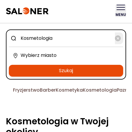
MENU
Szukaj
Fryzjerstwo
Barber
Kosmetyka
Kosmetologia
Pazno
Kosmetologia w Twojej