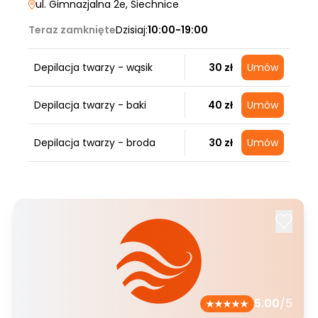
ul. Gimnazjalna 2e
, Siechnice
Teraz zamknięte
Dzisiaj:
10:00-19:00
Depilacja twarzy - wąsik
30 zł
Umów
Depilacja twarzy - baki
40 zł
Umów
Depilacja twarzy - broda
30 zł
Umów
5.00
/5