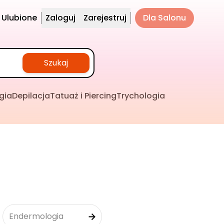
Ulubione
Zaloguj
Zarejestruj
Dla Salonu
Szukaj
gia
Depilacja
Tatuaż i Piercing
Trychologia
Endermologia