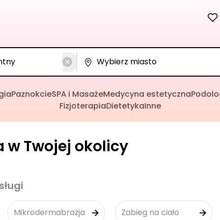
gia
Paznokcie
SPA i Masaże
Medycyna estetyczna
Podolo
Fizjoterapia
Dietetyka
Inne
 w Twojej okolicy
sługi
Mikrodermabrazja
Zabieg na ciało