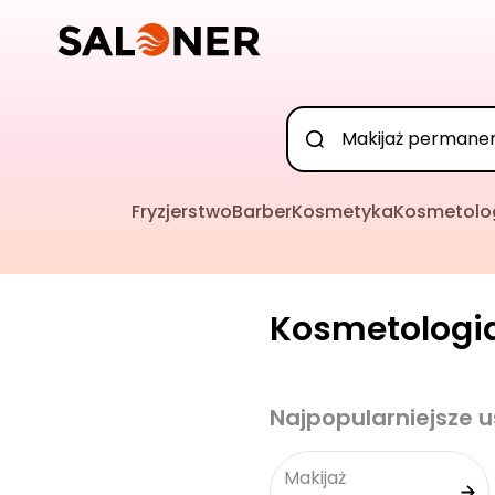
Fryzjerstwo
Barber
Kosmetyka
Kosmetolo
Kosmetologia
Najpopularniejsze u
Makijaż