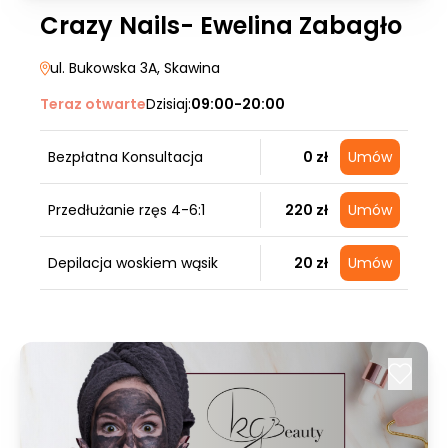
Crazy Nails- Ewelina Zabagło
ul. Bukowska 3A
, Skawina
Teraz otwarte
Dzisiaj:
09:00-20:00
Bezpłatna Konsultacja
0 zł
Umów
Przedłużanie rzęs 4-6:1
220 zł
Umów
Depilacja woskiem wąsik
20 zł
Umów