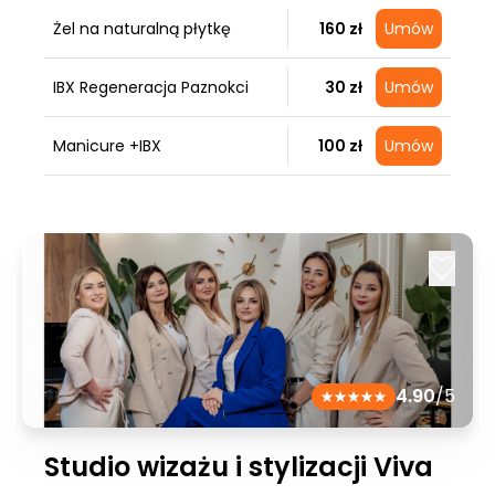
Żel na naturalną płytkę
160 zł
Umów
IBX Regeneracja Paznokci
30 zł
Umów
Manicure +IBX
100 zł
Umów
4.90
/5
Studio wizażu i stylizacji Viva