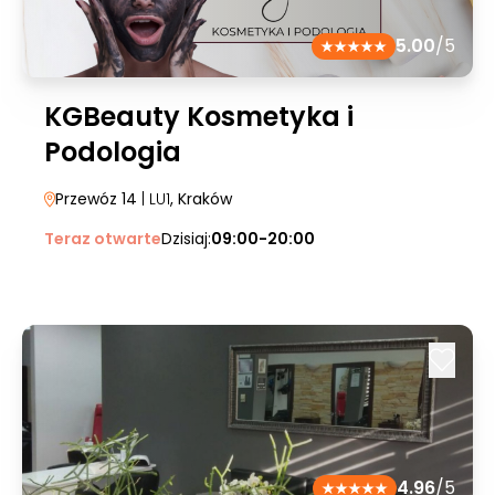
5.00
/5
KGBeauty Kosmetyka i
Podologia
Przewóz 14
| LU1
, Kraków
Teraz otwarte
Dzisiaj:
09:00-20:00
4.96
/5