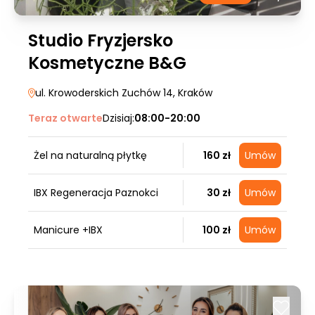
Studio Fryzjersko
Kosmetyczne B&G
ul. Krowoderskich Zuchów 14
, Kraków
Teraz otwarte
Dzisiaj:
08:00-20:00
Żel na naturalną płytkę
160 zł
Umów
IBX Regeneracja Paznokci
30 zł
Umów
Manicure +IBX
100 zł
Umów