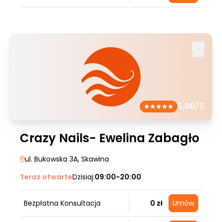
5.00
/5
Crazy Nails- Ewelina Zabagło
ul. Bukowska 3A
, Skawina
Teraz otwarte
Dzisiaj:
09:00-20:00
Bezpłatna Konsultacja
0 zł
Umów