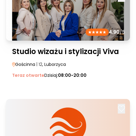
4.90
/5
Studio wizażu i stylizacji Viva
Gościnna
| 12
, Luborzyca
Teraz otwarte
Dzisiaj:
08:00-20:00