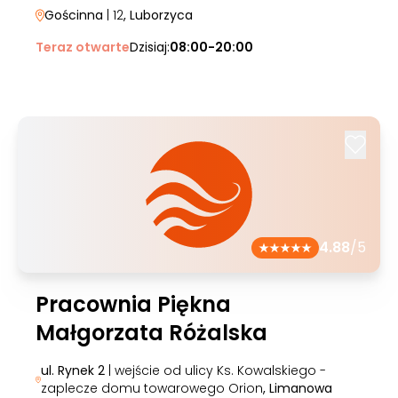
Gościnna
| 12
, Luborzyca
Teraz otwarte
Dzisiaj:
08:00-20:00
4.88
/5
Pracownia Piękna
Małgorzata Różalska
ul. Rynek 2
| wejście od ulicy Ks. Kowalskiego -
zaplecze domu towarowego Orion
, Limanowa