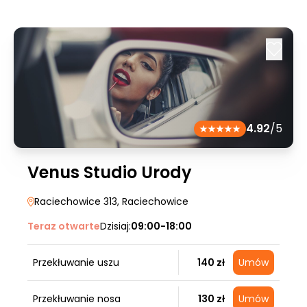
4.92
/5
Venus Studio Urody
Raciechowice 313
, Raciechowice
Teraz otwarte
Dzisiaj:
09:00-18:00
Przekłuwanie uszu
140 zł
Umów
Przekłuwanie nosa
130 zł
Umów