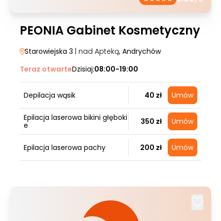
PEONIA Gabinet Kosmetyczny
Starowiejska 3
| nad Apteką
, Andrychów
Teraz otwarte
Dzisiaj:
08:00-19:00
Depilacja wąsik
40 zł
Umów
Epilacja laserowa bikini głęboki
350 zł
Umów
e
Epilacja laserowa pachy
200 zł
Umów