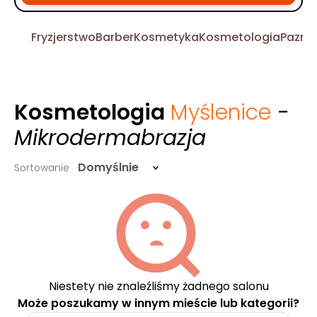
Fryzjerstwo
Barber
Kosmetyka
Kosmetologia
Pazno
Kosmetologia
Myślenice
-
Mikrodermabrazja
Domyślnie
Sortowanie
Niestety nie znaleźliśmy żadnego salonu
Może poszukamy w innym mieście lub kategorii?