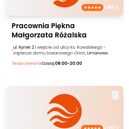
4.88
/5
Pracownia Piękna
Małgorzata Różalska
ul. Rynek 2
| wejście od ulicy Ks. Kowalskiego -
zaplecze domu towarowego Orion
, Limanowa
Teraz otwarte
Dzisiaj:
08:00-20:00
5.00
/5