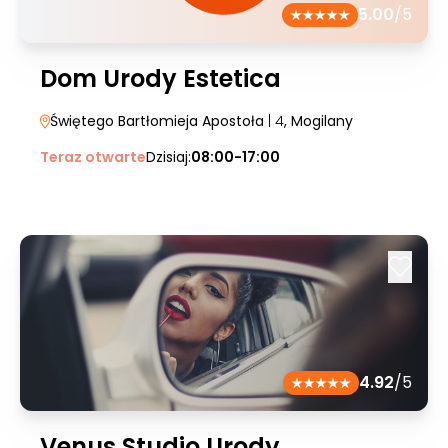
5.00
/5
Dom Urody Estetica
Świętego Bartłomieja Apostoła
| 4
, Mogilany
Teraz otwarte
Dzisiaj:
08:00-17:00
4.92
/5
Venus Studio Urody