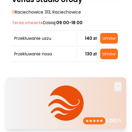
Raciechowice 313
, Raciechowice
Teraz otwarte
Dzisiaj:
09:00-18:00
Przekłuwanie uszu
140 zł
Umów
Przekłuwanie nosa
130 zł
Umów
5.00
/5