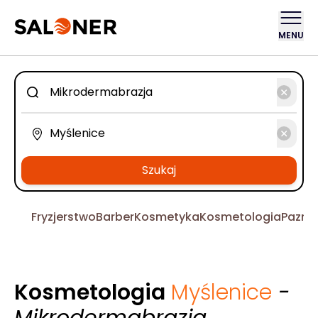
MENU
Szukaj
Fryzjerstwo
Barber
Kosmetyka
Kosmetologia
Pazno
Kosmetologia
Myślenice
-