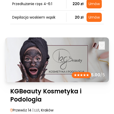
Przedłużanie rzęs 4-6:1
220 zł
Umów
Depilacja woskiem wąsik
20 zł
Umów
5.00
/5
KGBeauty Kosmetyka i
Podologia
Przewóz 14
| LU1
, Kraków