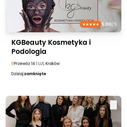
5.00
/5
KGBeauty Kosmetyka i
Podologia
Przewóz 14
| LU1
, Kraków
Dzisiaj:
zamknięte