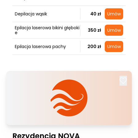
Depilacja wąsik
40 zł
Umów
Epilacja laserowa bikini głęboki
350 zł
Umów
e
Epilacja laserowa pachy
200 zł
Umów
Rezydencja NOVA