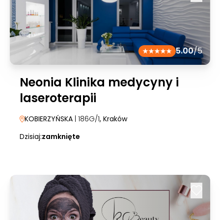
5.00
/5
Neonia Klinika medycyny i
laseroterapii
KOBIERZYŃSKA
| 186G/1
, Kraków
Dzisiaj:
zamknięte