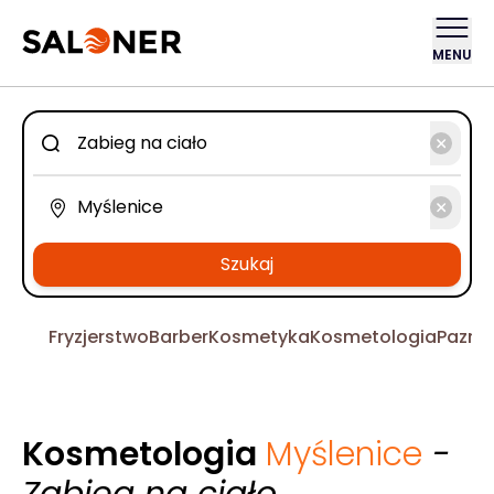
MENU
Szukaj
Fryzjerstwo
Barber
Kosmetyka
Kosmetologia
Pazno
Kosmetologia
Myślenice
-