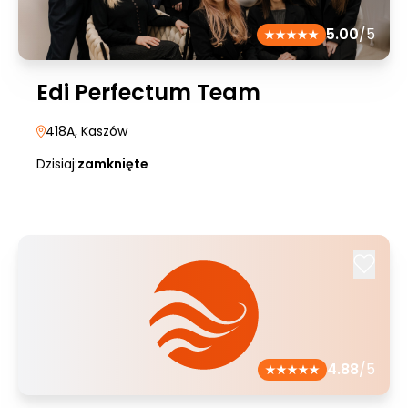
5.00
/5
Edi Perfectum Team
418A
, Kaszów
Dzisiaj:
zamknięte
4.88
/5