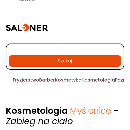
Szukaj
Fryzjerstwo
Barber
Kosmetyka
Kosmetologia
Pazno
Kosmetologia
Myślenice
-
Zabieg na ciało