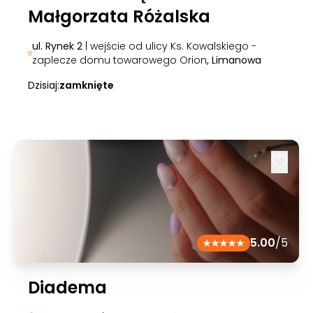
Małgorzata Różalska
ul. Rynek 2
| wejście od ulicy Ks. Kowalskiego -
zaplecze domu towarowego Orion
, Limanowa
Dzisiaj:
zamknięte
5.00
/5
Diadema