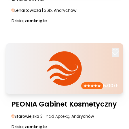
Lenartowicza
| 36b
, Andrychów
Dzisiaj:
zamknięte
5.00
/5
PEONIA Gabinet Kosmetyczny
Starowiejska 3
| nad Apteką
, Andrychów
Dzisiaj:
zamknięte