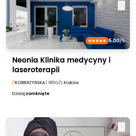
5.00
/5
Neonia Klinika medycyny i
laseroterapii
KOBIERZYŃSKA
| 186G/1
, Kraków
Dzisiaj:
zamknięte