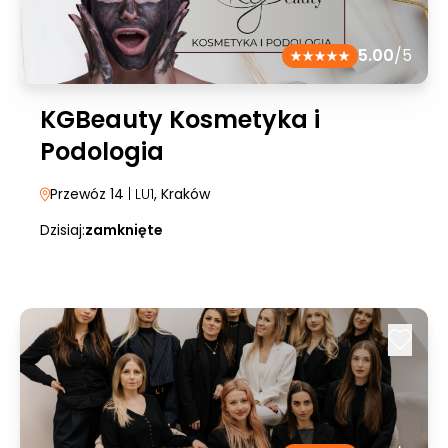
5.00
/5
KGBeauty Kosmetyka i
Podologia
Przewóz 14
| LU1
, Kraków
Dzisiaj:
zamknięte