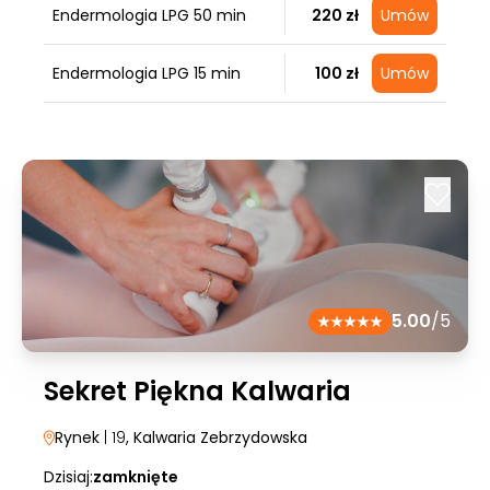
Endermologia LPG 50 min
220 zł
Umów
Endermologia LPG 15 min
100 zł
Umów
5.00
/5
Sekret Piękna Kalwaria
Rynek
| 19
, Kalwaria Zebrzydowska
Dzisiaj:
zamknięte