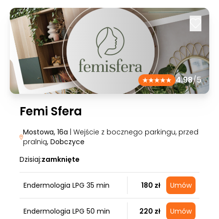
4.98
/5
Femi Sfera
Mostowa, 16a
| Wejście z bocznego parkingu, przed
pralnią
, Dobczyce
Dzisiaj:
zamknięte
Endermologia LPG 35 min
180 zł
Umów
Endermologia LPG 50 min
220 zł
Umów