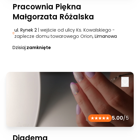
Pracownia Piękna
Małgorzata Różalska
ul. Rynek 2
| wejście od ulicy Ks. Kowalskiego -
zaplecze domu towarowego Orion
, Limanowa
Dzisiaj:
zamknięte
5.00
/5
Diadema