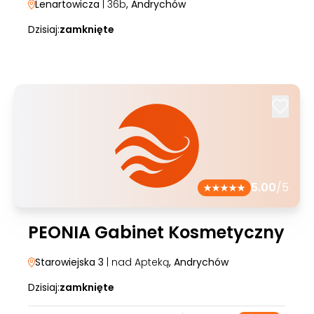
Lenartowicza
| 36b
, Andrychów
Dzisiaj:
zamknięte
5.00
/5
PEONIA Gabinet Kosmetyczny
Starowiejska 3
| nad Apteką
, Andrychów
Dzisiaj:
zamknięte