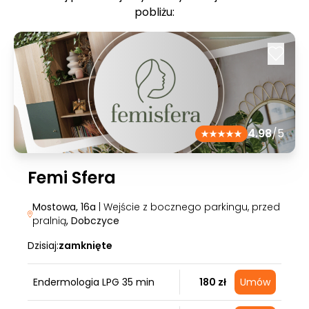
pobliżu:
4.98
/5
Femi Sfera
Mostowa, 16a
| Wejście z bocznego parkingu, przed
pralnią
, Dobczyce
Dzisiaj:
zamknięte
Endermologia LPG 35 min
180 zł
Umów