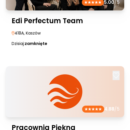
5.00
/5
Edi Perfectum Team
418A
, Kaszów
Dzisiaj:
zamknięte
4.88
/5
Pracownia Piękna