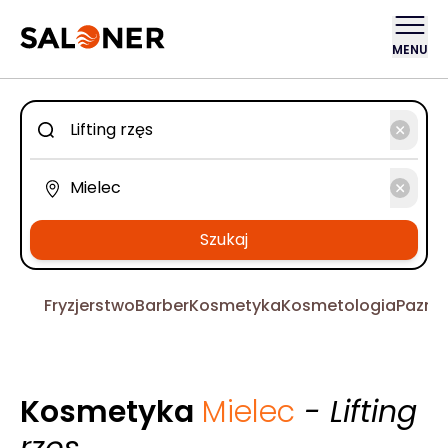
MENU
Szukaj
Fryzjerstwo
Barber
Kosmetyka
Kosmetologia
Pazno
Kosmetyka
Mielec
- Lifting