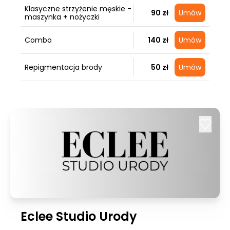
Klasyczne strzyżenie męskie -
90 zł
Umów
maszynka + nożyczki
Combo
140 zł
Umów
Repigmentacja brody
50 zł
Umów
Eclee Studio Urody