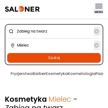
MENU
Szukaj
Fryzjerstwo
Barber
Kosmetyka
Kosmetologia
Pazno
Kosmetyka
Mielec
-