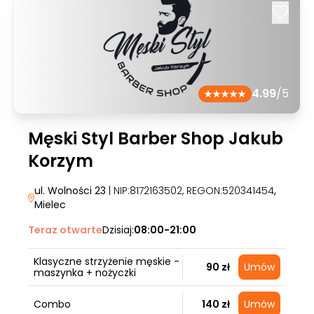
4.99
/5
Męski Styl Barber Shop Jakub
Korzym
ul. Wolności 23
| NIP:8172163502, REGON:520341454
,
Mielec
Teraz otwarte
Dzisiaj:
08:00-21:00
Klasyczne strzyżenie męskie -
90 zł
Umów
maszynka + nożyczki
Combo
140 zł
Umów