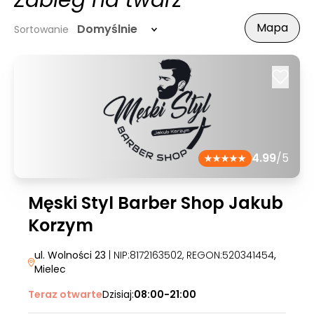
Zabieg na twarz
Mapa
Domyślnie
Sortowanie
4.99
/5
Męski Styl Barber Shop Jakub
Korzym
ul. Wolności 23
| NIP:8172163502, REGON:520341454
,
Mielec
Teraz otwarte
Dzisiaj:
08:00-21:00