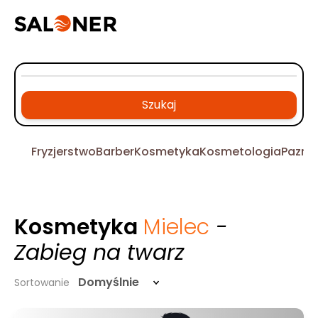
Szukaj
Fryzjerstwo
Barber
Kosmetyka
Kosmetologia
Pazno
Kosmetyka
Mielec
-
Zabieg na twarz
Domyślnie
Sortowanie