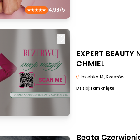
4.98
/5
EXPERT BEAUTY 
CHMIEL
Jasielska 14
, Rzeszów
Dzisiaj:
zamknięte
Beata Czerwieni