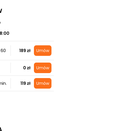
w
w
18:00
 60
189 zł
Umów
0 zł
Umów
in.
119 zł
Umów
A