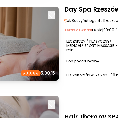
Day Spa Rzeszó
ul. Baczyńskiego 4
, Rzeszó
Teraz otwarte
Dzisiaj:
10:00-
LECZNICZY / KLASYCZNY/
MEDICAL/ SPORT MASSAGE -
min.
Bon podarunkowy
5.00
/5
LECZNICZY/KLASYCZNY- 30 m
Hair Therapy SP