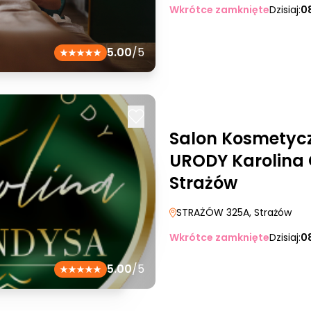
Wkrótce zamknięte
Dzisiaj:
0
5.00
/5
Salon Kosmetyc
URODY Karolina
Strażów
STRAŻÓW 325A
, Strażów
Wkrótce zamknięte
Dzisiaj:
0
5.00
/5