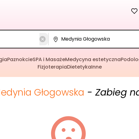
gia
Paznokcie
SPA i Masaże
Medycyna estetyczna
Podolo
Fizjoterapia
Dietetyka
Inne
edynia Głogowska
- Zabieg n