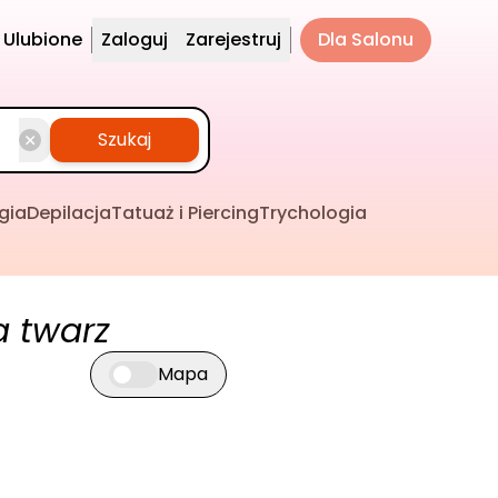
Ulubione
Zaloguj
Zarejestruj
Dla Salonu
Szukaj
gia
Depilacja
Tatuaż i Piercing
Trychologia
a twarz
Mapa
Przełącz widok mapy