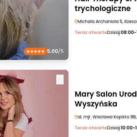
trychologiczne
Michała Archanioła 5
, Rzes
Teraz otwarte
Dzisiaj:
08:00-
5.00
/5
Mary Salon Urod
Wyszyńska
al. mjr. Wacława Kopisto 8B
Teraz otwarte
Dzisiaj:
10:00-