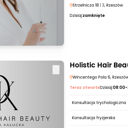
Strzelnicza 18
| 3
, Rzeszów
Dzisiaj:
zamknięte
Holistic Hair Be
Wincentego Pola 6
, Rzeszó
Teraz otwarte
Dzisiaj:
08:00-
Konsultacja trychologiczna
Konsultacja fryzjerska