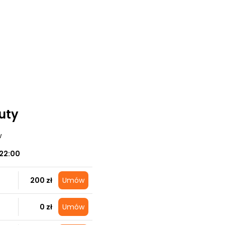
auty
w
22:00
200 zł
Umów
0 zł
Umów