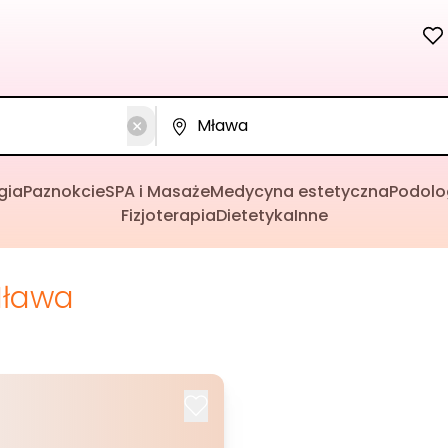
gia
Paznokcie
SPA i Masaże
Medycyna estetyczna
Podolo
Fizjoterapia
Dietetyka
Inne
ława