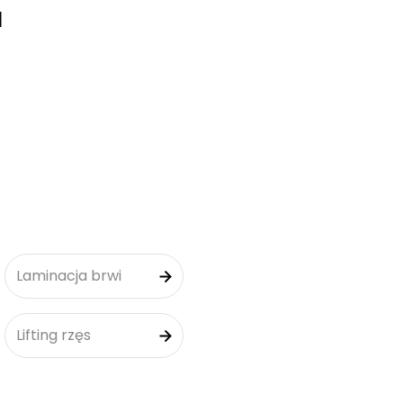
M
Laminacja brwi
Lifting rzęs