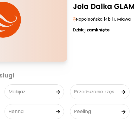
Jola Dalka GLA
Napoleońska 14b
| 1
, Mława
Dzisiaj:
zamknięte
sługi
Makijaż
Przedłużanie rzęs
Henna
Peeling