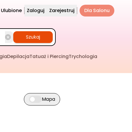
Ulubione
Zaloguj
Zarejestruj
Dla Salonu
Szukaj
gia
Depilacja
Tatuaż i Piercing
Trychologia
Mapa
Przełącz widok mapy