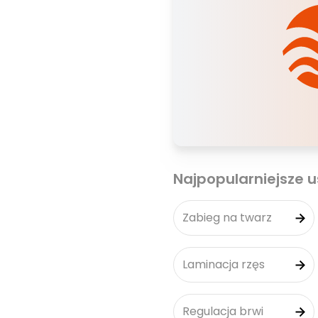
Najpopularniejsze u
Zabieg na twarz
Laminacja rzęs
Regulacja brwi