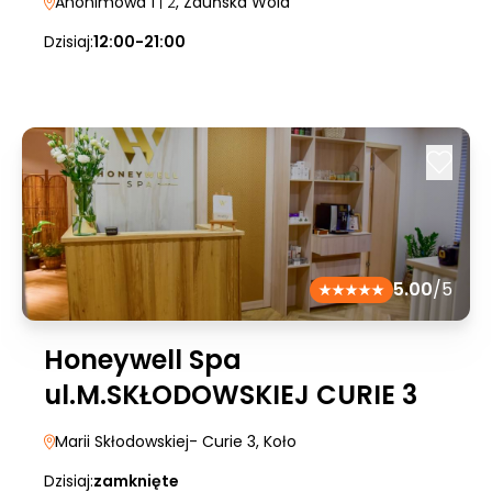
Anonimowa 1
| 2
, Zduńska Wola
Dzisiaj:
12:00-21:00
5.00
/5
Honeywell Spa
ul.M.SKŁODOWSKIEJ CURIE 3
Marii Skłodowskiej- Curie 3
, Koło
Dzisiaj:
zamknięte