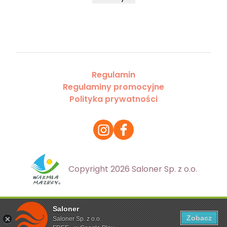
Regulamin
Regulaminy promocyjne
Polityka prywatności
Copyright 2026 Saloner Sp. z o.o.
Saloner
Ta strona korzysta z plików cookies. Aby dowiedzieć się
Zobacz
Saloner Sp. z o.o.
więcej zapoznaj się z
polityką prywatności