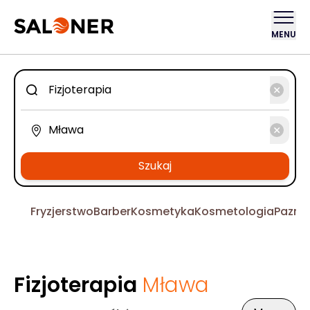
MENU
Szukaj
Fryzjerstwo
Barber
Kosmetyka
Kosmetologia
Pazno
Fizjoterapia
Mława