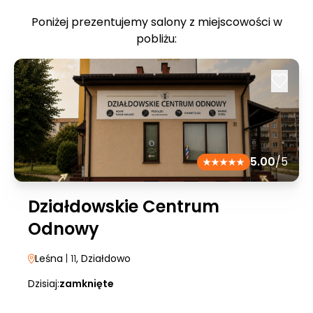
Poniżej prezentujemy salony z miejscowości w
pobliżu:
5.00
/5
Działdowskie Centrum
Odnowy
Leśna
| 11
, Działdowo
Dzisiaj:
zamknięte