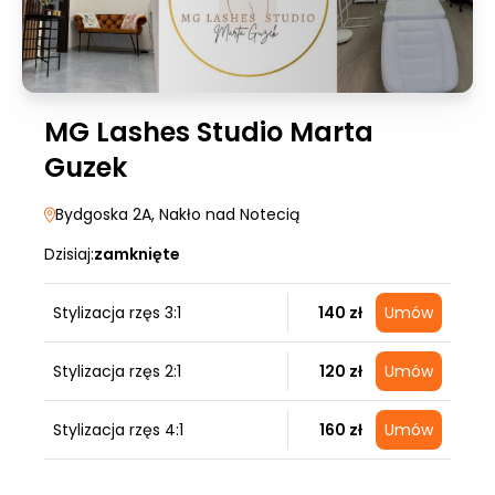
MG Lashes Studio Marta
Guzek
Bydgoska 2A
, Nakło nad Notecią
Dzisiaj:
zamknięte
Stylizacja rzęs 3:1
140 zł
Umów
Stylizacja rzęs 2:1
120 zł
Umów
Stylizacja rzęs 4:1
160 zł
Umów