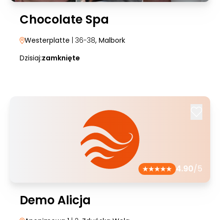
Chocolate Spa
Westerplatte
| 36-38
, Malbork
Dzisiaj:
zamknięte
4.90
/5
Demo Alicja