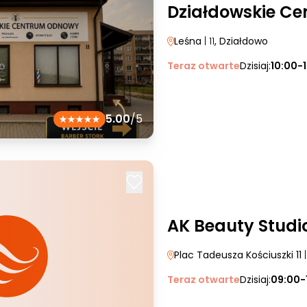
Działdowskie C
Leśna
| 11
, Działdowo
Teraz otwarte
Dzisiaj:
10:00-
5.00
/5
AK Beauty Studi
Plac Tadeusza Kościuszki 11
|
Teraz otwarte
Dzisiaj:
09:00-