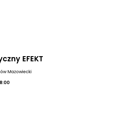
yczny EFEKT
ków Mazowiecki
18:00