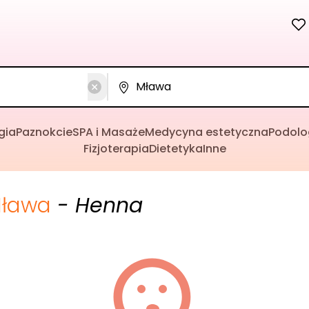
gia
Paznokcie
SPA i Masaże
Medycyna estetyczna
Podolo
Fizjoterapia
Dietetyka
Inne
ława
- Henna