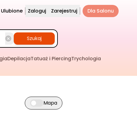
Ulubione
Zaloguj
Zarejestruj
Dla Salonu
Szukaj
gia
Depilacja
Tatuaż i Piercing
Trychologia
Mapa
Przełącz widok mapy