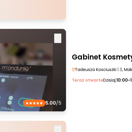
Gabinet Kosmet
Tadeusza Kosciuszki
| 3
, Ma
Teraz otwarte
Dzisiaj:
10:00-
5.00
/5