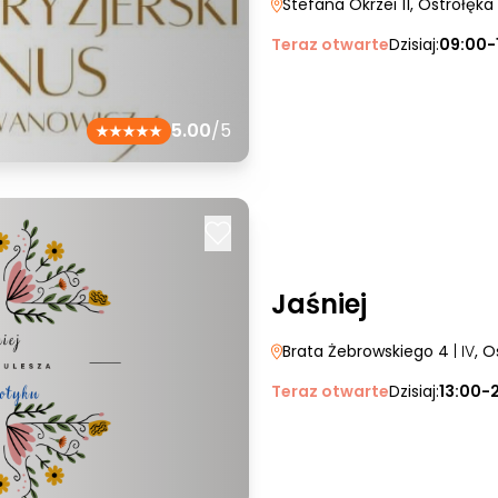
Stefana Okrzei 11
, Ostrołęka
Teraz otwarte
Dzisiaj:
09:00-
5.00
/5
Jaśniej
Brata Żebrowskiego 4
| IV
, O
Teraz otwarte
Dzisiaj:
13:00-