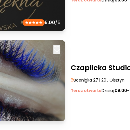
Teraz otwarte
Dzisiaj:
08:00-
5.00
/5
Czaplicka Studi
Boenigka 27
| 201
, Olsztyn
Teraz otwarte
Dzisiaj:
09:00-