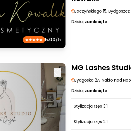
Baczyńskiego 15
, Bydgoszcz
Dzisiaj:
zamknięte
5.00
/5
MG Lashes Studi
Bydgoska 2A
, Nakło nad Not
Dzisiaj:
zamknięte
Stylizacja rzęs 3:1
Stylizacja rzęs 2:1