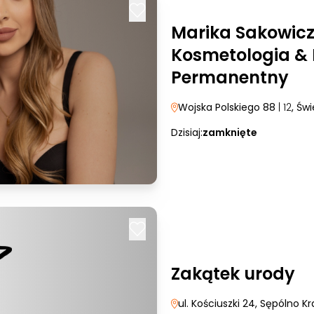
Marika Sakowicz
Kosmetologia & 
Permanentny
Wojska Polskiego 88
| 12
, Św
Dzisiaj:
zamknięte
Zakątek urody
ul. Kościuszki 24
, Sępólno Kr