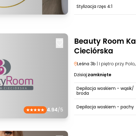
Stylizacja rzęs 4:1
Beauty Room Ka
Cieciórska
Leśna 3b
| I piętro przy Polo
Dzisiaj:
zamknięte
Depilacja woskiem - wąsik/
broda
Depilacja woskiem - pachy
4.94
/5