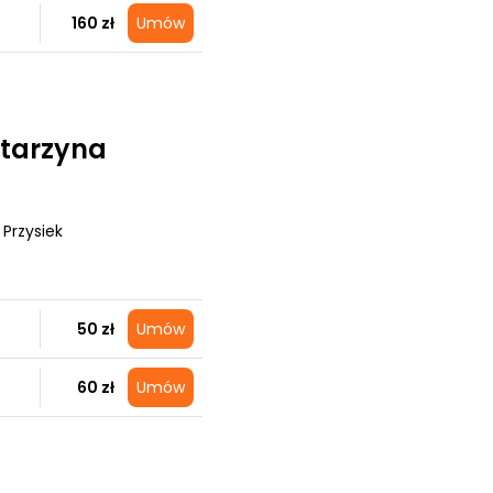
160 zł
Umów
tarzyna
, Przysiek
50 zł
Umów
60 zł
Umów