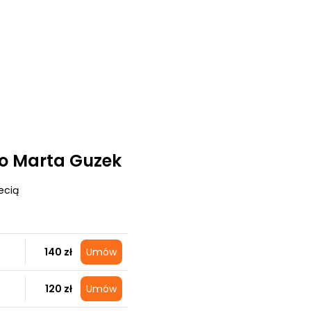
o Marta Guzek
ecią
140 zł
Umów
120 zł
Umów