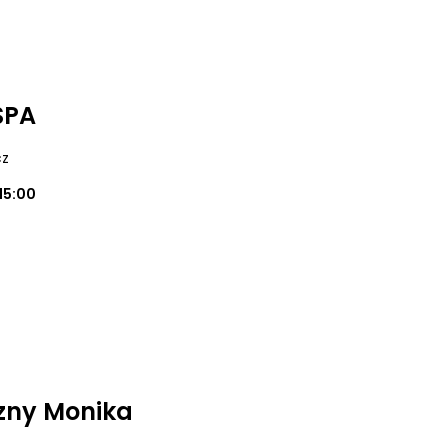
SPA
cz
15:00
zny Monika