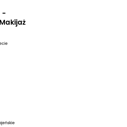
 -
Makijaż
iecie
ajeńskie