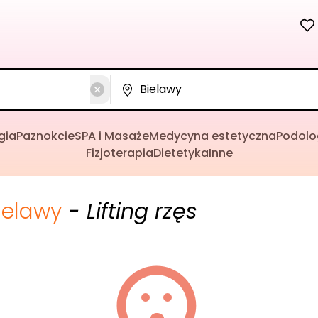
gia
Paznokcie
SPA i Masaże
Medycyna estetyczna
Podolo
Fizjoterapia
Dietetyka
Inne
ielawy
- Lifting rzęs