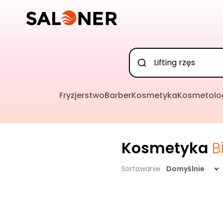
Fryzjerstwo
Barber
Kosmetyka
Kosmetolo
Kosmetyka
B
Sortowanie
Domyślnie