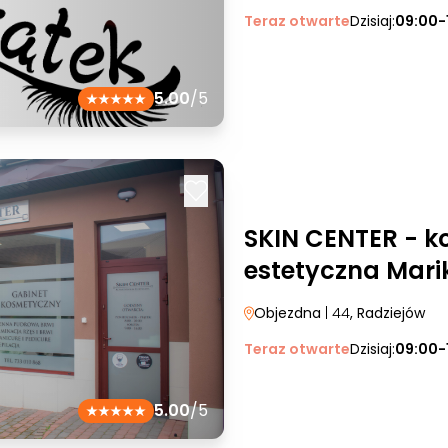
Teraz otwarte
Dzisiaj:
09:00-
5.00
/5
SKIN CENTER - k
estetyczna Mar
Objezdna
| 44
, Radziejów
Teraz otwarte
Dzisiaj:
09:00-
5.00
/5