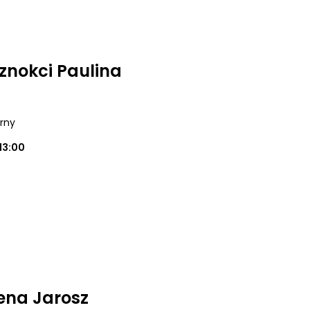
nokci Paulina
órny
13:00
żena Jarosz