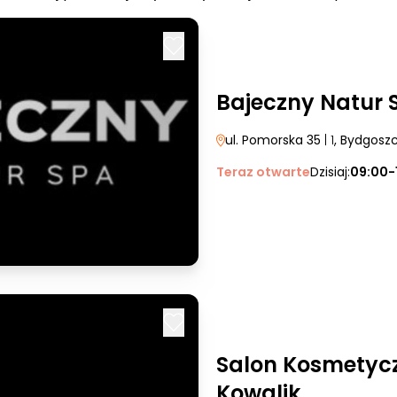
Bajeczny Natur 
ul. Pomorska 35
| 1
, Bydgosz
Teraz otwarte
Dzisiaj:
09:00-
Salon Kosmetyc
Kowalik