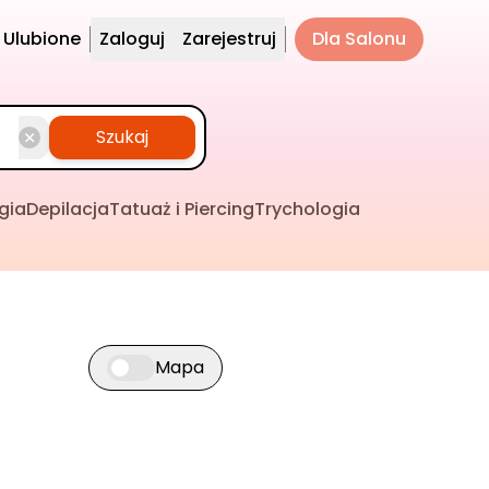
Ulubione
Zaloguj
Zarejestruj
Dla Salonu
Szukaj
gia
Depilacja
Tatuaż i Piercing
Trychologia
Mapa
Przełącz widok mapy