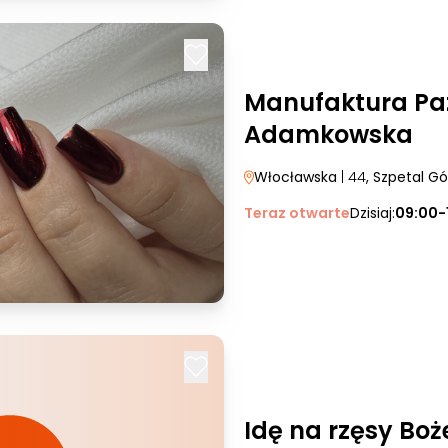
Manufaktura Paz
Adamkowska
Włocławska
| 44
, Szpetal G
Teraz otwarte
Dzisiaj:
09:00-
Idę na rzęsy Bo