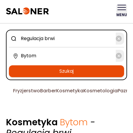
MENU
Szukaj
Fryzjerstwo
Barber
Kosmetyka
Kosmetologia
Pazno
Kosmetyka
Bytom
-