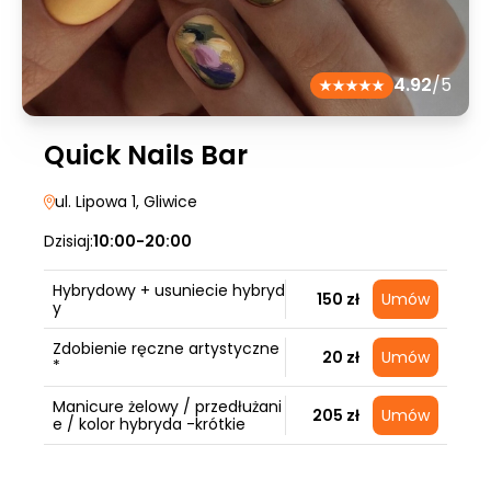
4.92
/5
Quick Nails Bar
ul. Lipowa 1
, Gliwice
Dzisiaj:
10:00-20:00
Hybrydowy + usuniecie hybryd
150 zł
Umów
y
Zdobienie ręczne artystyczne
20 zł
Umów
*
Manicure żelowy / przedłużani
205 zł
Umów
e / kolor hybryda -krótkie