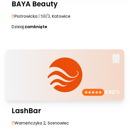
BAYA Beauty
Piotrowicka
| 58/3
, Katowice
Dzisiaj:
zamknięte
4.92
/5
LashBar
Warneńczyka 2
, Sosnowiec