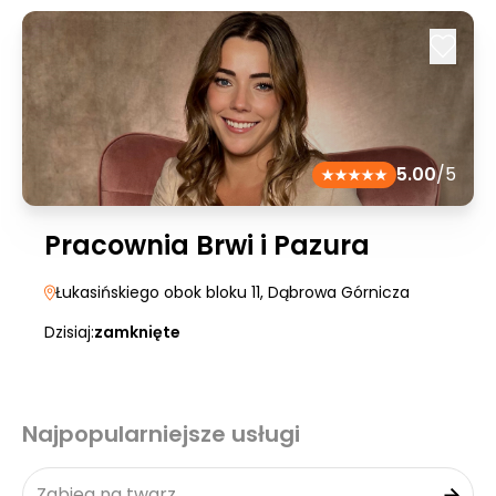
5.00
/5
Pracownia Brwi i Pazura
Łukasińskiego obok bloku 11
, Dąbrowa Górnicza
Dzisiaj:
zamknięte
Najpopularniejsze usługi
Zabieg na twarz