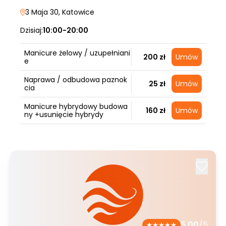
3 Maja 30
, Katowice
Dzisiaj:
10:00-20:00
Manicure żelowy / uzupełniani
200 zł
Umów
e
Naprawa / odbudowa paznok
25 zł
Umów
cia
Manicure hybrydowy budowa
160 zł
Umów
ny +usunięcie hybrydy
5.00
/5