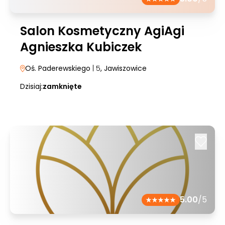
Salon Kosmetyczny AgiAgi
Agnieszka Kubiczek
Oś. Paderewskiego
| 5
, Jawiszowice
Dzisiaj:
zamknięte
5.00
/5