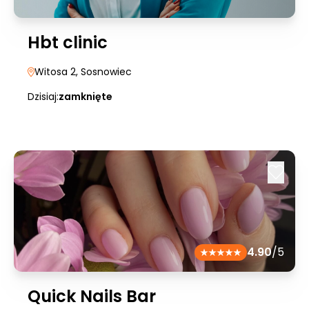
Hbt clinic
Witosa 2
, Sosnowiec
Dzisiaj:
zamknięte
4.90
/5
Quick Nails Bar