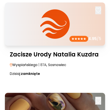
4.95
/5
Zacisze Urody Natalia Kuzdra
Wyspiańskiego
| 87A
, Sosnowiec
Dzisiaj:
zamknięte