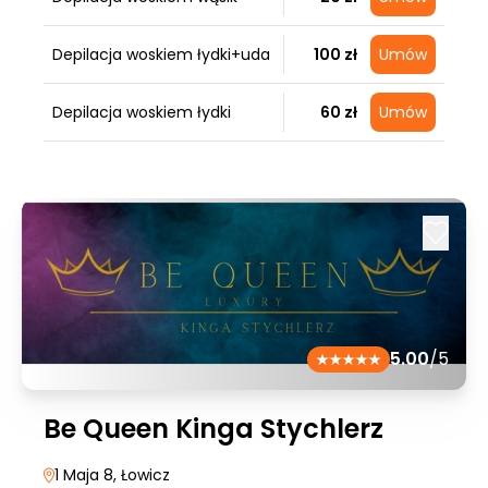
Depilacja woskiem łydki+uda
100 zł
Umów
Depilacja woskiem łydki
60 zł
Umów
5.00
/5
Be Queen Kinga Stychlerz
1 Maja 8
, Łowicz