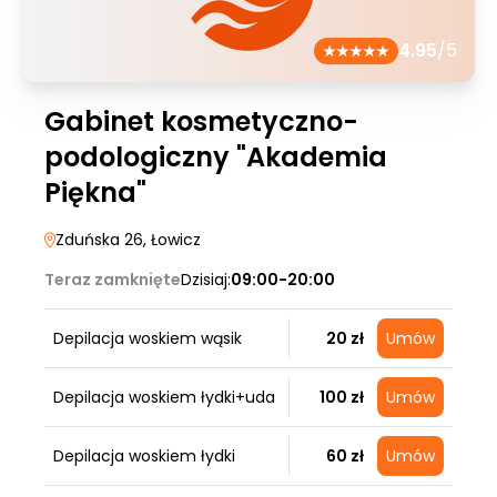
4.95
/5
Gabinet kosmetyczno-
podologiczny "Akademia
Piękna"
Zduńska 26
, Łowicz
Teraz zamknięte
Dzisiaj:
09:00-20:00
Depilacja woskiem wąsik
20 zł
Umów
Depilacja woskiem łydki+uda
100 zł
Umów
Depilacja woskiem łydki
60 zł
Umów