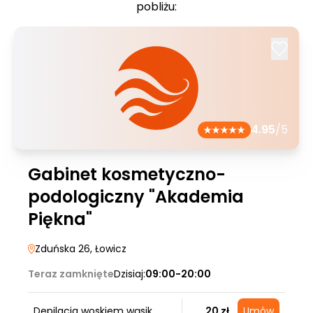
pobliżu:
4.95
/5
Gabinet kosmetyczno-
podologiczny "Akademia
Piękna"
Zduńska 26
, Łowicz
Teraz zamknięte
Dzisiaj:
09:00-20:00
Depilacja woskiem wąsik
20 zł
Umów