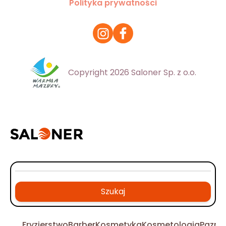
Polityka prywatności
Copyright 2026 Saloner Sp. z o.o.
Szukaj
Fryzjerstwo
Barber
Kosmetyka
Kosmetologia
Pazno