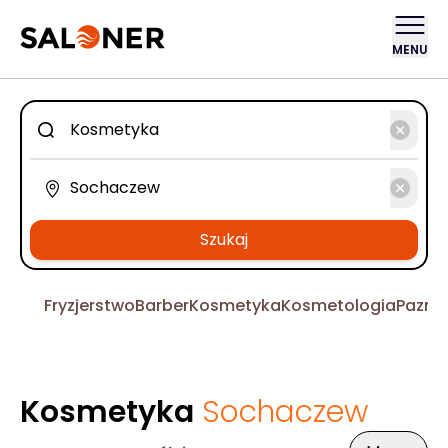
MENU
Szukaj
Fryzjerstwo
Barber
Kosmetyka
Kosmetologia
Pazno
Kosmetyka
Sochaczew