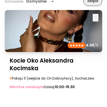
Mapa
Domyślnie
Sortowanie
4.98
/5
Kocie Oko Aleksandra
Kocimska
Pokoju 11 (wejście do CH Dobrzyńscy)
, Sochaczew
Wkrótce zamknięte
Dzisiaj:
10:00-15:30