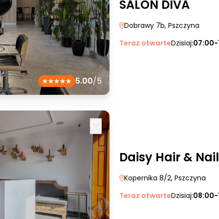
SALON DIVA
Dobrawy 7b
, Pszczyna
Teraz otwarte
Dzisiaj:
07:00-
5.00
/5
Daisy Hair & Nail
Kopernika 8/2
, Pszczyna
Teraz otwarte
Dzisiaj:
08:00-