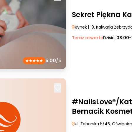
Sekret Piękna K
Rynek
| 19
, Kalwaria Zebrzy
Teraz otwarte
Dzisiaj:
08:00-
5.00
/5
#NailsLove®/Ka
Bernacik Kosmet
ul. Zaborska 5/4B
, Oświęci