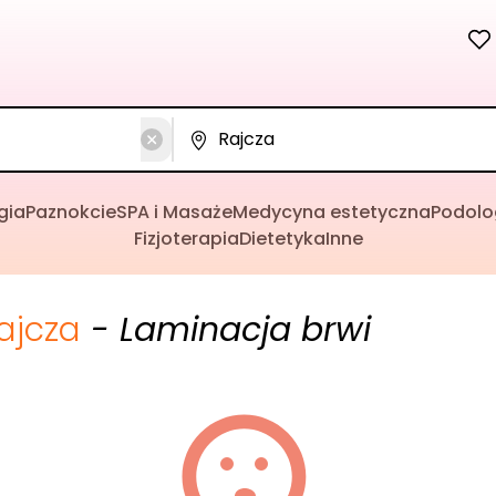
gia
Paznokcie
SPA i Masaże
Medycyna estetyczna
Podolo
Fizjoterapia
Dietetyka
Inne
ajcza
- Laminacja brwi