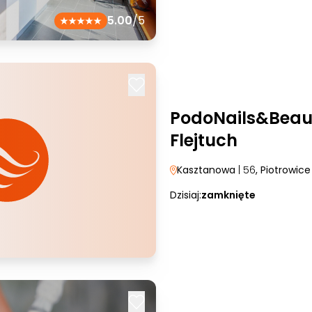
5.00
/5
PodoNails&Beau
Flejtuch
Kasztanowa
| 56
, Piotrowice
Dzisiaj:
zamknięte