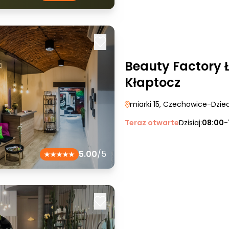
Beauty Factory 
Kłaptocz
miarki 15
, Czechowice-Dzie
Teraz otwarte
Dzisiaj:
08:00-
5.00
/5