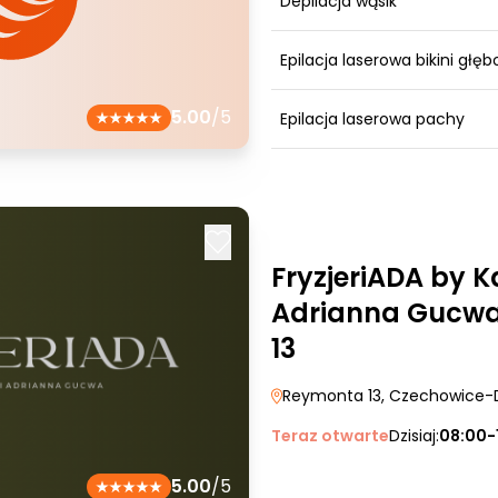
Depilacja wąsik
Epilacja laserowa bikini głęb
5.00
/5
Epilacja laserowa pachy
FryzjeriADA by K
Adrianna Gucwa
13
Reymonta 13
, Czechowice-
Teraz otwarte
Dzisiaj:
08:00-
5.00
/5