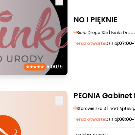
NO I PIĘKNIE
Biała Droga 105
| Biała Drog
Teraz otwarte
Dzisiaj:
07:00-
5.00
/5
PEONIA Gabinet
Starowiejska 3
| nad Apteką
Teraz otwarte
Dzisiaj:
08:00-