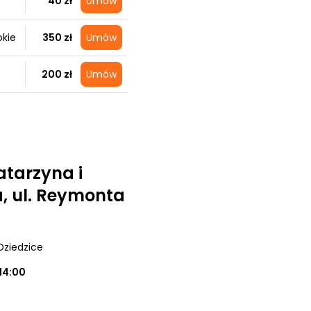
40 zł
Umów
okie
350 zł
Umów
200 zł
Umów
atarzyna i
, ul. Reymonta
Dziedzice
14:00