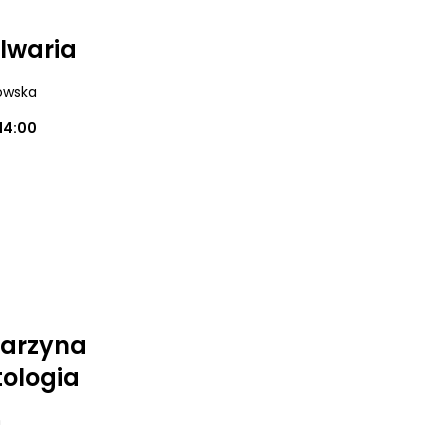
alwaria
dowska
14:00
tarzyna
ologia
m