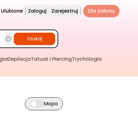
Ulubione
Zaloguj
Zarejestruj
Dla Salonu
Szukaj
gia
Depilacja
Tatuaż i Piercing
Trychologia
Mapa
Przełącz widok mapy