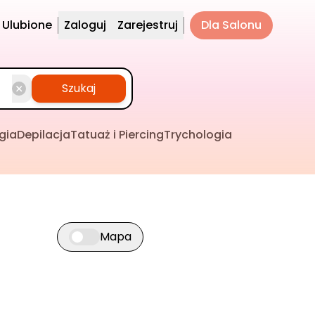
Ulubione
Zaloguj
Zarejestruj
Dla Salonu
Szukaj
gia
Depilacja
Tatuaż i Piercing
Trychologia
Mapa
Przełącz widok mapy