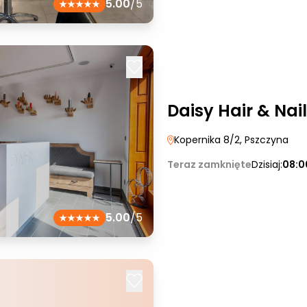
5.00
/5
Daisy Hair & Nail
Kopernika 8/2
, Pszczyna
Teraz zamknięte
Dzisiaj:
08:0
5.00
/5