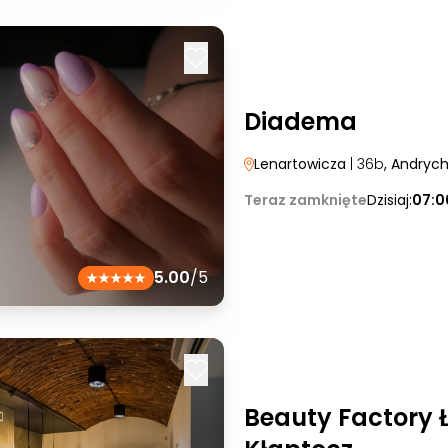
Diadema
Lenartowicza
| 36b
, Andryc
Teraz zamknięte
Dzisiaj:
07:0
5.00
/5
Beauty Factory 