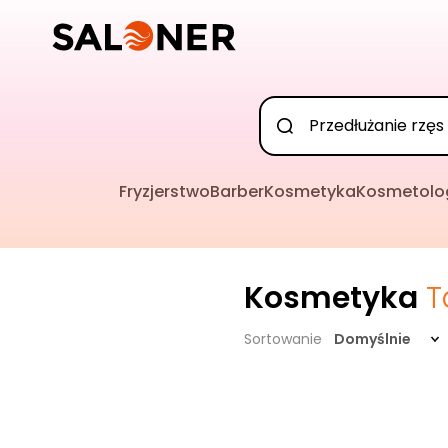
Fryzjerstwo
Barber
Kosmetyka
Kosmetolo
Kosmetyka
T
Sortowanie
Domyślnie