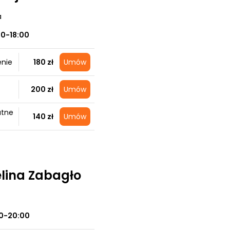
a
00-18:00
enie
180 zł
Umów
200 zł
Umów
atne
140 zł
Umów
elina Zabagło
0-20:00