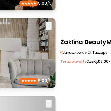
5.00
/5
Żaklina Beauty
Januszkowice 21
, Tuczępy
Teraz otwarte
Dzisiaj:
06:00-
5.00
/5