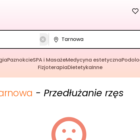
gia
Paznokcie
SPA i Masaże
Medycyna estetyczna
Podolo
Fizjoterapia
Dietetyka
Inne
arnowa
- Przedłużanie rzęs