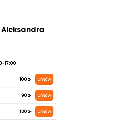
 Aleksandra
0-17:00
100 zł
Umów
90 zł
Umów
130 zł
Umów