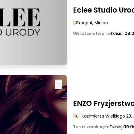
Eclee Studio Uro
Skargi 4
, Mielec
Wkrótce otwarte
Dzisiaj:
08:
ENZO Fryzjerstw
ul. Kazimierza Wielkiego 23
,
Teraz zamknięte
Dzisiaj:
09:0