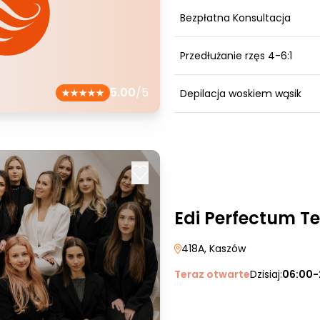
Bezpłatna Konsultacja
Przedłużanie rzęs 4-6:1
5.00
/5
Depilacja woskiem wąsik
Edi Perfectum 
418A
, Kaszów
Teraz otwarte
Dzisiaj:
06:00-