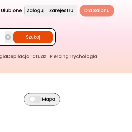
Ulubione
Zaloguj
Zarejestruj
Dla Salonu
Szukaj
gia
Depilacja
Tatuaż i Piercing
Trychologia
Mapa
Przełącz widok mapy