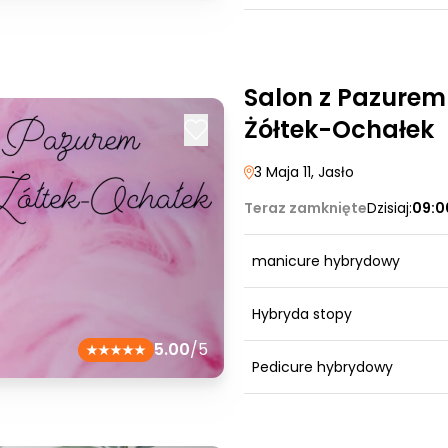
Salon z Pazurem
Żółtek-Ochałek
3 Maja 11
, Jasło
Teraz zamknięte
Dzisiaj:
09:0
manicure hybrydowy
Hybryda stopy
5.00
/5
Pedicure hybrydowy