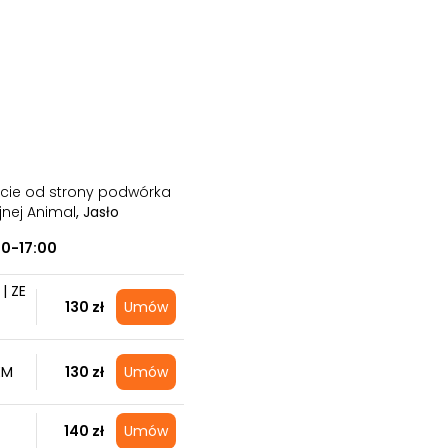
ście od strony podwórka
jnej Animal
, Jasło
00-17:00
| ZE
130 zł
Umów
EM
130 zł
Umów
140 zł
Umów