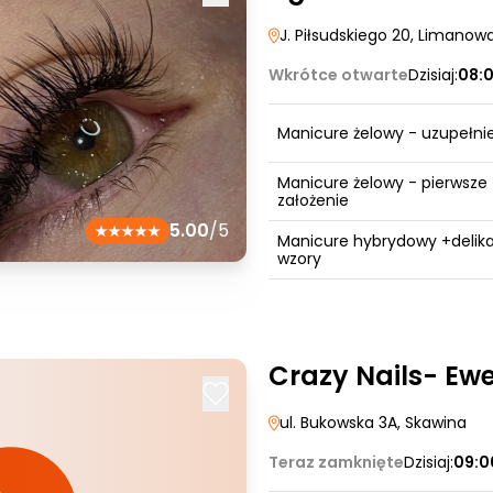
J. Piłsudskiego 20
, Limanow
Wkrótce otwarte
Dzisiaj:
08:
Manicure żelowy - uzupełni
Manicure żelowy - pierwsze
założenie
5.00
/5
Manicure hybrydowy +delik
wzory
Crazy Nails- Ew
ul. Bukowska 3A
, Skawina
Teraz zamknięte
Dzisiaj:
09:0