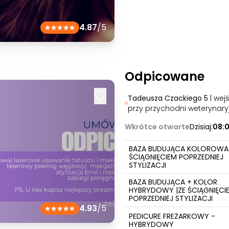
4.87
/5
Odpicowane
Tadeusza Czackiego 5
| wej
przy przychodni weterynary
Wkrótce otwarte
Dzisiaj:
08:
BAZA BUDUJĄCA KOLOROWA 
ŚCIĄGNIĘCIEM POPRZEDNIEJ
STYLIZACJI
BAZA BUDUJĄCA + KOLOR
HYBRYDOWY |ZE ŚCIĄGNIĘCI
POPRZEDNIEJ STYLIZACJI
4.93
/5
PEDICURE FREZARKOWY -
HYBRYDOWY