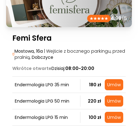
4.98
/5
Femi Sfera
Mostowa, 16a
| Wejście z bocznego parkingu, przed
pralnią
, Dobczyce
Wkrótce otwarte
Dzisiaj:
08:00-20:00
Endermologia LPG 35 min
180 zł
Umów
Endermologia LPG 50 min
220 zł
Umów
Endermologia LPG 15 min
100 zł
Umów