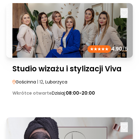
4.90
/5
Studio wizażu i stylizacji Viva
Gościnna
| 12
, Luborzyca
Wkrótce otwarte
Dzisiaj:
08:00-20:00