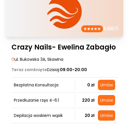
5.00
/5
Crazy Nails- Ewelina Zabagło
ul. Bukowska 3A
, Skawina
Teraz zamknięte
Dzisiaj:
09:00-20:00
Bezpłatna Konsultacja
0 zł
Umów
Przedłużanie rzęs 4-6:1
220 zł
Umów
Depilacja woskiem wąsik
20 zł
Umów