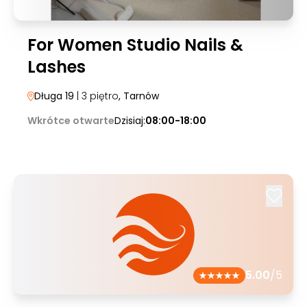
For Women Studio Nails &
Lashes
Długa 19
| 3 piętro
, Tarnów
Wkrótce otwarte
Dzisiaj:
08:00-18:00
5.00
/5