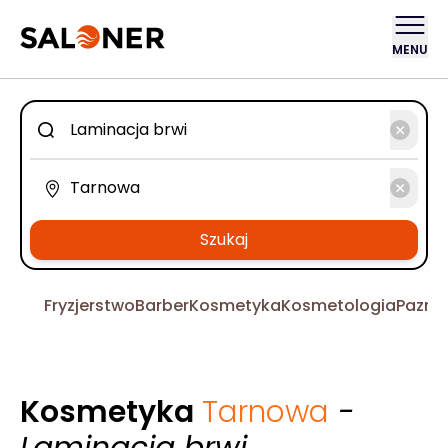
MENU
Szukaj
Fryzjerstwo
Barber
Kosmetyka
Kosmetologia
Pazno
Kosmetyka
Tarnowa
-