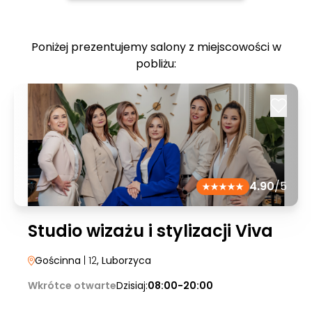
Poniżej prezentujemy salony z miejscowości w
pobliżu:
4.90
/5
Studio wizażu i stylizacji Viva
Gościnna
| 12
, Luborzyca
Wkrótce otwarte
Dzisiaj:
08:00-20:00