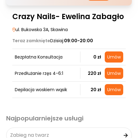
Crazy Nails- Ewelina Zabagło
ul. Bukowska 3A
, Skawina
Teraz zamknięte
Dzisiaj:
09:00-20:00
Bezpłatna Konsultacja
0 zł
Umów
Przedłużanie rzęs 4-6:1
220 zł
Umów
Depilacja woskiem wąsik
20 zł
Umów
Najpopularniejsze usługi
Zabieg na twarz