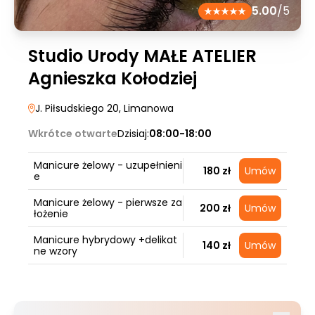
5.00
/5
Studio Urody MAŁE ATELIER
Agnieszka Kołodziej
J. Piłsudskiego 20
, Limanowa
Wkrótce otwarte
Dzisiaj:
08:00-18:00
Manicure żelowy - uzupełnieni
180 zł
Umów
e
Manicure żelowy - pierwsze za
200 zł
Umów
łożenie
Manicure hybrydowy +delikat
140 zł
Umów
ne wzory