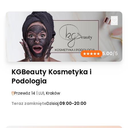
5.00
/5
KGBeauty Kosmetyka i
Podologia
Przewóz 14
| LU1
, Kraków
Teraz zamknięte
Dzisiaj:
09:00-20:00