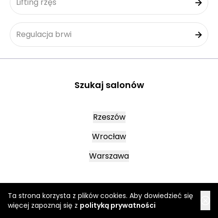
Lifting rzęs
Regulacja brwi
Szukaj salonów
Rzeszów
Wrocław
Warszawa
Oława
Ta strona korzysta z plików cookies. Aby dowiedzieć się
więcej zapoznaj się z
polityką prywatności
Kraków