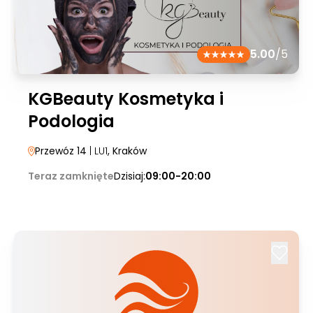
5.00
/5
KGBeauty Kosmetyka i
Podologia
Przewóz 14
| LU1
, Kraków
Teraz zamknięte
Dzisiaj:
09:00-20:00