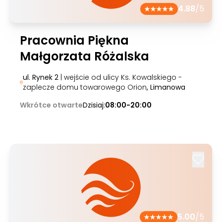
4.88
/5
Pracownia Piękna
Małgorzata Różalska
ul. Rynek 2
| wejście od ulicy Ks. Kowalskiego -
zaplecze domu towarowego Orion
, Limanowa
Wkrótce otwarte
Dzisiaj:
08:00-20:00
5.00
/5