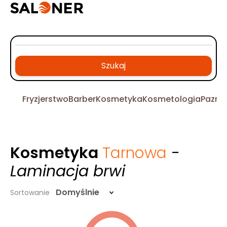
Szukaj
Fryzjerstwo
Barber
Kosmetyka
Kosmetologia
Pazno
Kosmetyka
Tarnowa
-
Laminacja brwi
Domyślnie
Sortowanie