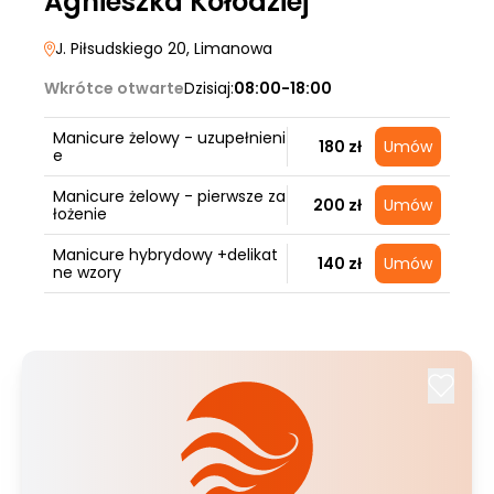
Agnieszka Kołodziej
J. Piłsudskiego 20
, Limanowa
Wkrótce otwarte
Dzisiaj:
08:00-18:00
Manicure żelowy - uzupełnieni
180 zł
Umów
e
Manicure żelowy - pierwsze za
200 zł
Umów
łożenie
Manicure hybrydowy +delikat
140 zł
Umów
ne wzory