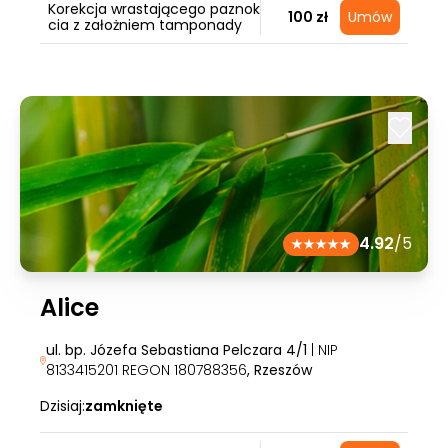
Korekcja wrastającego paznok
100 zł
Umów
cia z założniem tamponady
4.92
/5
Alice
ul. bp. Józefa Sebastiana Pelczara 4/1
| NIP
8133415201 REGON 180788356
, Rzeszów
Dzisiaj:
zamknięte