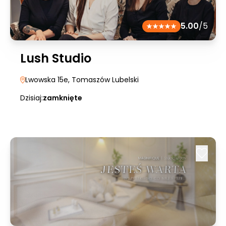
5.00
/5
Lush Studio
Lwowska 15e
, Tomaszów Lubelski
Dzisiaj:
zamknięte