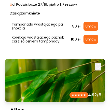
ul Podwisłocze 27/19, piętro 1
, Rzeszów
Dzisiaj:
zamknięte
Tamponada wrastającego pa
50 zł
Umów
znokcia
Korekcja wrastającego paznok
100 zł
Umów
cia z założniem tamponady
4.92
/5