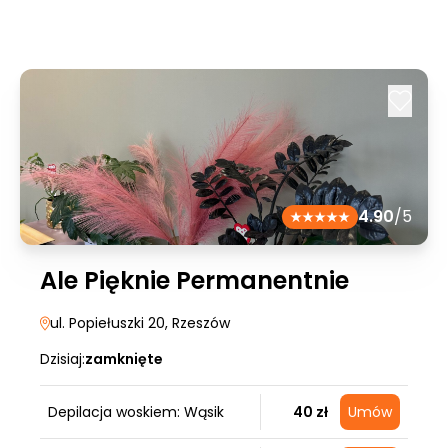
4.90
/5
Ale Pięknie Permanentnie
ul. Popiełuszki 20
, Rzeszów
Dzisiaj:
zamknięte
Depilacja woskiem: Wąsik
40 zł
Umów