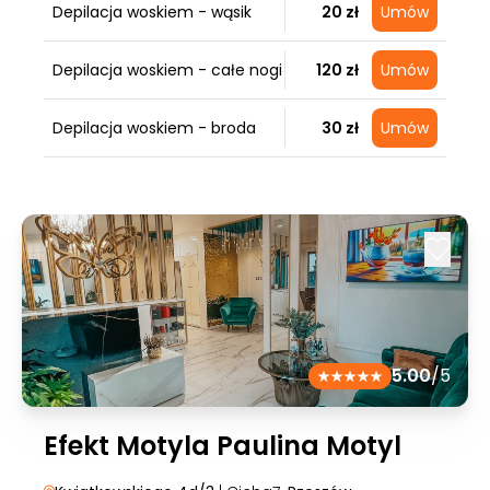
Depilacja woskiem - wąsik
20 zł
Umów
Depilacja woskiem - całe nogi
120 zł
Umów
Depilacja woskiem - broda
30 zł
Umów
5.00
/5
Efekt Motyla Paulina Motyl