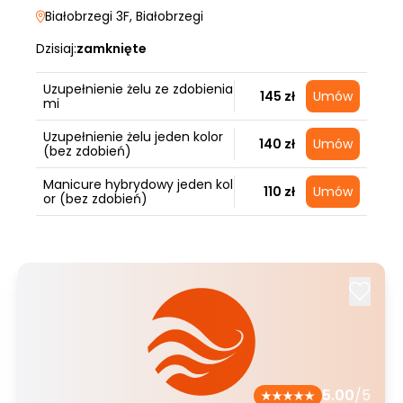
Białobrzegi 3F
, Białobrzegi
Dzisiaj:
zamknięte
Uzupełnienie żelu ze zdobienia
145 zł
Umów
mi
Uzupełnienie żelu jeden kolor
140 zł
Umów
(bez zdobień)
Manicure hybrydowy jeden kol
110 zł
Umów
or (bez zdobień)
5.00
/5