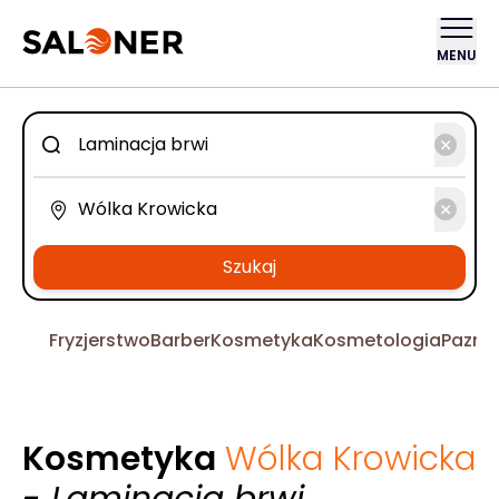
MENU
Szukaj
Fryzjerstwo
Barber
Kosmetyka
Kosmetologia
Pazno
Kosmetyka
Wólka Krowicka