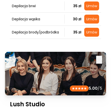
Depilacja brwi
35 zł
Umów
Depilacja wąsika
30 zł
Umów
Depilacja brody/podbródka
35 zł
Umów
5.00
/5
Lush Studio