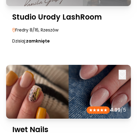
Studio Urody LashRoom
Fredry 8/16
, Rzeszów
Dzisiaj:
zamknięte
4.99
/5
Iwet Nails