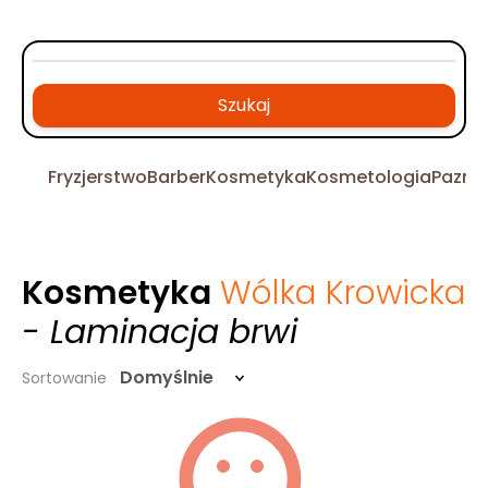
Szukaj
Fryzjerstwo
Barber
Kosmetyka
Kosmetologia
Pazno
Kosmetyka
Wólka Krowicka
- Laminacja brwi
Domyślnie
Sortowanie