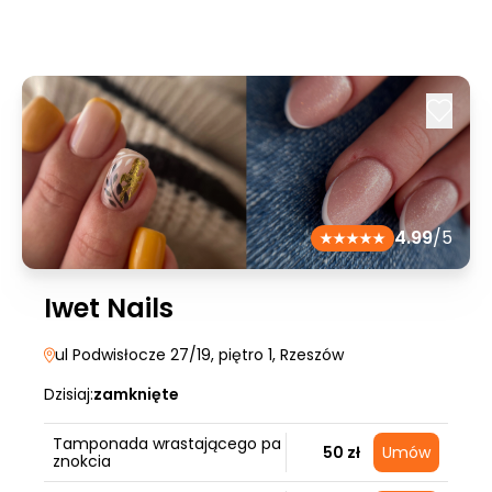
4.99
/5
Iwet Nails
ul Podwisłocze 27/19, piętro 1
, Rzeszów
Dzisiaj:
zamknięte
Tamponada wrastającego pa
50 zł
Umów
znokcia