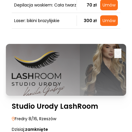
Depilacja woskiem: Cała twarz
70 zł
Umów
Laser: bikini brazylijskie
300 zł
Umów
Studio Urody LashRoom
Fredry 8/16
, Rzeszów
Dzisiaj:
zamknięte