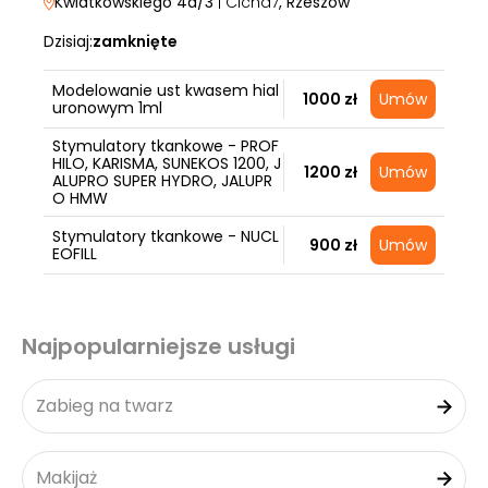
Kwiatkowskiego 4d/3
| Cicha7
, Rzeszów
Dzisiaj:
zamknięte
Modelowanie ust kwasem hial
1000 zł
Umów
uronowym 1ml
Stymulatory tkankowe - PROF
HILO, KARISMA, SUNEKOS 1200, J
1200 zł
Umów
ALUPRO SUPER HYDRO, JALUPR
O HMW
Stymulatory tkankowe - NUCL
900 zł
Umów
EOFILL
Najpopularniejsze usługi
Zabieg na twarz
Makijaż