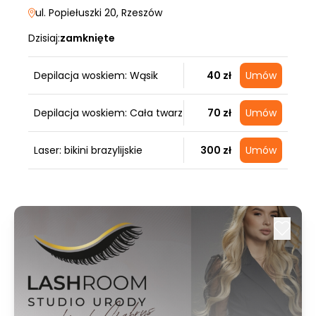
ul. Popiełuszki 20
, Rzeszów
Dzisiaj:
zamknięte
Depilacja woskiem: Wąsik
40 zł
Umów
Depilacja woskiem: Cała twarz
70 zł
Umów
Laser: bikini brazylijskie
300 zł
Umów