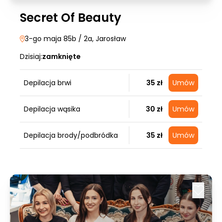
Secret Of Beauty
3-go maja 85b / 2a
, Jarosław
Dzisiaj:
zamknięte
Depilacja brwi
35 zł
Umów
Depilacja wąsika
30 zł
Umów
Depilacja brody/podbródka
35 zł
Umów