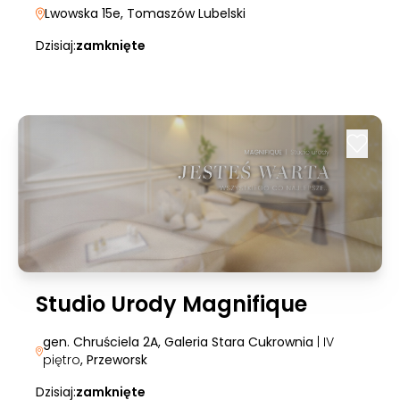
Lwowska 15e
, Tomaszów Lubelski
Dzisiaj:
zamknięte
Studio Urody Magnifique
gen. Chruściela 2A, Galeria Stara Cukrownia
| IV
piętro
, Przeworsk
Dzisiaj:
zamknięte