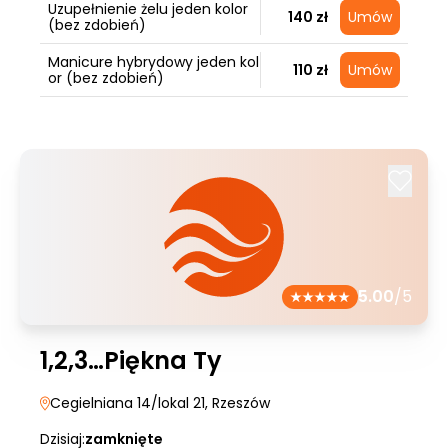
Uzupełnienie żelu jeden kolor
140 zł
Umów
(bez zdobień)
Manicure hybrydowy jeden kol
110 zł
Umów
or (bez zdobień)
5.00
/5
1,2,3…Piękna Ty
Cegielniana 14/lokal 21
, Rzeszów
Dzisiaj:
zamknięte