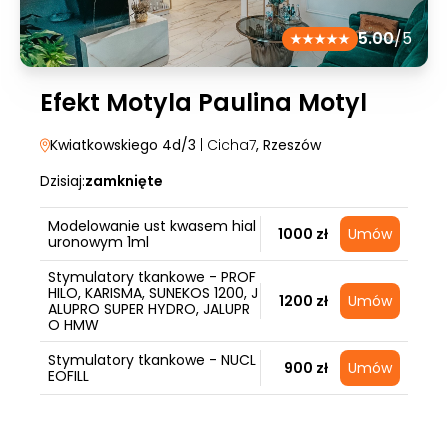
5.00
/5
Efekt Motyla Paulina Motyl
Kwiatkowskiego 4d/3
| Cicha7
, Rzeszów
Dzisiaj:
zamknięte
Modelowanie ust kwasem hial
1000 zł
Umów
uronowym 1ml
Stymulatory tkankowe - PROF
HILO, KARISMA, SUNEKOS 1200, J
1200 zł
Umów
ALUPRO SUPER HYDRO, JALUPR
O HMW
Stymulatory tkankowe - NUCL
900 zł
Umów
EOFILL