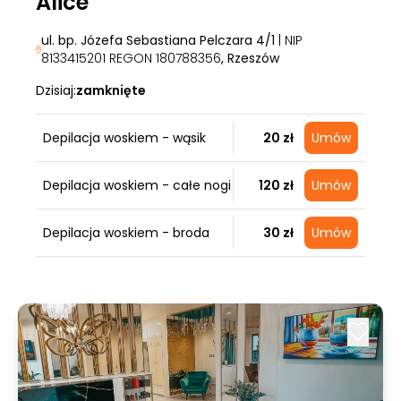
Alice
ul. bp. Józefa Sebastiana Pelczara 4/1
| NIP
8133415201 REGON 180788356
, Rzeszów
Dzisiaj:
zamknięte
Depilacja woskiem - wąsik
20 zł
Umów
Depilacja woskiem - całe nogi
120 zł
Umów
Depilacja woskiem - broda
30 zł
Umów