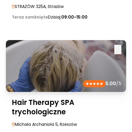
STRAŻÓW 325A
, Strażów
Teraz zamknięte
Dzisiaj:
09:00-15:00
5.00
/5
Hair Therapy SPA
trychologiczne
Michała Archanioła 5
, Rzeszów