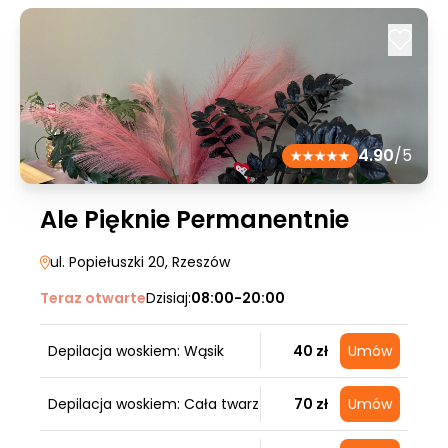
4.90
/5
Ale Pięknie Permanentnie
ul. Popiełuszki 20
, Rzeszów
Teraz otwarte
Dzisiaj:
08:00-20:00
Depilacja woskiem: Wąsik
40 zł
Umów
Depilacja woskiem: Cała twarz
70 zł
Umów