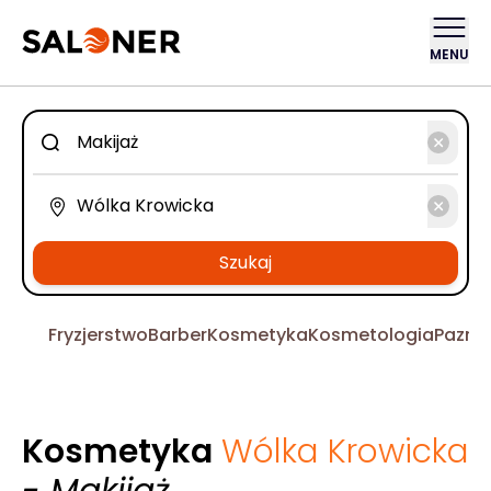
MENU
Szukaj
Fryzjerstwo
Barber
Kosmetyka
Kosmetologia
Pazno
Kosmetyka
Wólka Krowicka