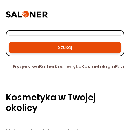
Szukaj
Fryzjerstwo
Barber
Kosmetyka
Kosmetologia
Pazno
Kosmetyka w Twojej
okolicy