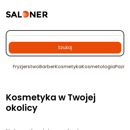
Szukaj
Fryzjerstwo
Barber
Kosmetyka
Kosmetologia
Pazno
Kosmetyka w Twojej
okolicy