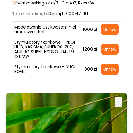
Kwiatkowskiego 4d/3
| Cicha7
, Rzeszów
Teraz zamknięte
Dzisiaj:
07:00-17:00
Modelowanie ust kwasem hial
1000 zł
Umów
uronowym 1ml
Stymulatory tkankowe - PROF
HILO, KARISMA, SUNEKOS 1200, J
1200 zł
Umów
ALUPRO SUPER HYDRO, JALUPR
O HMW
Stymulatory tkankowe - NUCL
900 zł
Umów
EOFILL