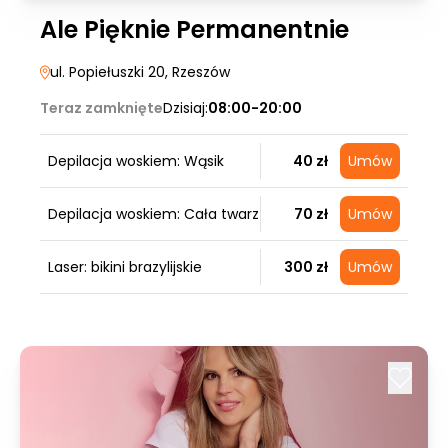
Ale Pięknie Permanentnie
ul. Popiełuszki 20
, Rzeszów
Teraz zamknięte
Dzisiaj:
08:00-20:00
Depilacja woskiem: Wąsik
40 zł
Umów
Depilacja woskiem: Cała twarz
70 zł
Umów
Laser: bikini brazylijskie
300 zł
Umów