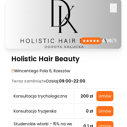
4.99
/5
Holistic Hair Beauty
Wincentego Pola 6
, Rzeszów
Teraz zamknięte
Dzisiaj:
09:00-22:00
Konsultacja trychologiczna
200 zł
Umów
Konsultacja fryzjerska
0 zł
Umów
Studenckie wtorki - 15% na ws
0,1 zł
Umów