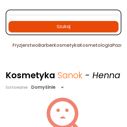
Szukaj
Fryzjerstwo
Barber
Kosmetyka
Kosmetologia
Pazno
Kosmetyka
Sanok
- Henna
Domyślnie
Sortowanie