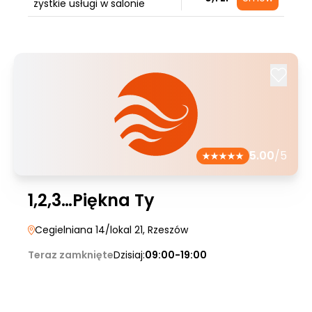
zystkie usługi w salonie
5.00
/5
1,2,3…Piękna Ty
Cegielniana 14/lokal 21
, Rzeszów
Teraz zamknięte
Dzisiaj:
09:00-19:00