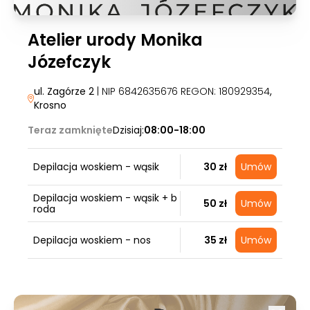
Atelier urody Monika
Józefczyk
ul. Zagórze 2
| NIP 6842635676 REGON: 180929354
,
Krosno
Teraz zamknięte
Dzisiaj:
08:00-18:00
Depilacja woskiem - wąsik
30 zł
Umów
Depilacja woskiem - wąsik + b
50 zł
Umów
roda
Depilacja woskiem - nos
35 zł
Umów