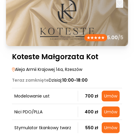
5.00
/5
Koteste Małgorzata Kot
Aleja Armii Krajowej 14a
, Rzeszów
Teraz zamknięte
Dzisiaj:
10:00-18:00
Modelowanie ust
700 zł
Umów
Nici PDO/PLLA
400 zł
Umów
Stymulator tkankowy twarz
550 zł
Umów