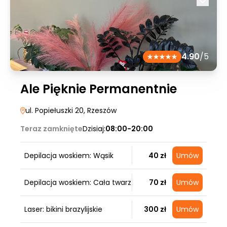
4.90
/5
Ale Pięknie Permanentnie
ul. Popiełuszki 20
, Rzeszów
Teraz zamknięte
Dzisiaj:
08:00-20:00
Depilacja woskiem: Wąsik
40 zł
Umów
Depilacja woskiem: Cała twarz
70 zł
Umów
Laser: bikini brazylijskie
300 zł
Umów