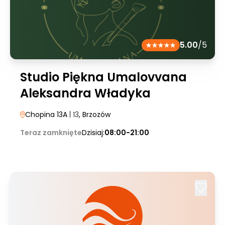
5.00
/5
Studio Piękna Umalovvana
Aleksandra Władyka
Chopina 13A
| 13
, Brzozów
Teraz zamknięte
Dzisiaj:
08:00-21:00