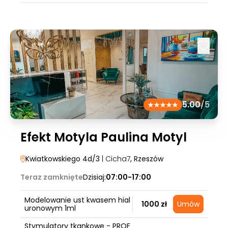
5.00
/5
Efekt Motyla Paulina Motyl
Kwiatkowskiego 4d/3
| Cicha7
, Rzeszów
Teraz zamknięte
Dzisiaj:
07:00-17:00
Modelowanie ust kwasem hial
1000 zł
Umów
uronowym 1ml
Stymulatory tkankowe - PROF