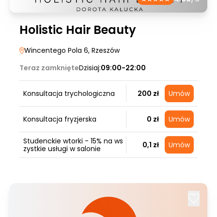
Holistic Hair Beauty
Wincentego Pola 6
, Rzeszów
Teraz zamknięte
Dzisiaj:
09:00-22:00
Konsultacja trychologiczna
200 zł
Umów
Konsultacja fryzjerska
0 zł
Umów
Studenckie wtorki - 15% na ws
0,1 zł
Umów
zystkie usługi w salonie