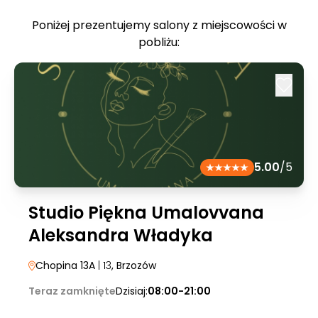
Poniżej prezentujemy salony z miejscowości w
pobliżu:
5.00
/5
Studio Piękna Umalovvana
Aleksandra Władyka
Chopina 13A
| 13
, Brzozów
Teraz zamknięte
Dzisiaj:
08:00-21:00