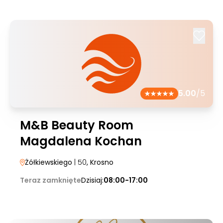
5.00
/5
M&B Beauty Room
Magdalena Kochan
Żółkiewskiego
| 50
, Krosno
Teraz zamknięte
Dzisiaj:
08:00-17:00