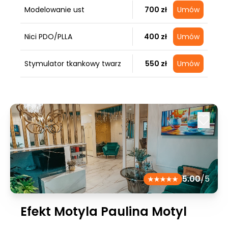
Modelowanie ust
700 zł
Umów
Nici PDO/PLLA
400 zł
Umów
Stymulator tkankowy twarz
550 zł
Umów
5.00
/5
Efekt Motyla Paulina Motyl