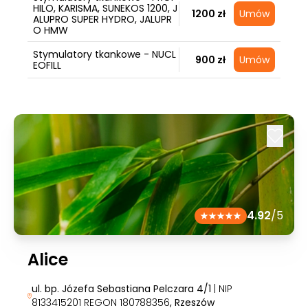
HILO, KARISMA, SUNEKOS 1200, J
1200 zł
Umów
ALUPRO SUPER HYDRO, JALUPR
O HMW
Stymulatory tkankowe - NUCL
900 zł
Umów
EOFILL
4.92
/5
Alice
ul. bp. Józefa Sebastiana Pelczara 4/1
| NIP
8133415201 REGON 180788356
, Rzeszów