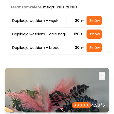
Teraz zamknięte
Dzisiaj:
08:00-20:00
Depilacja woskiem - wąsik
20 zł
Umów
Depilacja woskiem - całe nogi
120 zł
Umów
Depilacja woskiem - broda
30 zł
Umów
4.90
/5