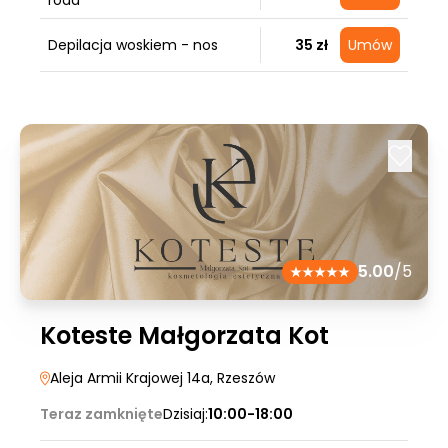
roda
Depilacja woskiem - nos
35 zł
Umów
5.00
/5
Koteste Małgorzata Kot
Aleja Armii Krajowej 14a
, Rzeszów
Teraz zamknięte
Dzisiaj:
10:00-18:00