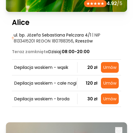
4.92
/5
Alice
ul. bp. Józefa Sebastiana Pelczara 4/1
| NIP
8133415201 REGON 180788356
, Rzeszów
Teraz zamknięte
Dzisiaj:
08:00-20:00
Depilacja woskiem - wąsik
20 zł
Umów
Depilacja woskiem - całe nogi
120 zł
Umów
Depilacja woskiem - broda
30 zł
Umów