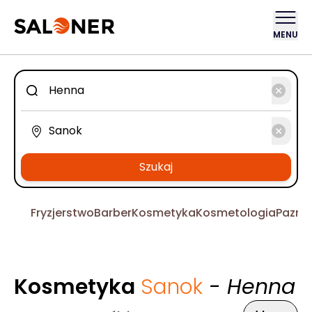
MENU
Szukaj
Fryzjerstwo
Barber
Kosmetyka
Kosmetologia
Pazno
Kosmetyka
Sanok
- Henna