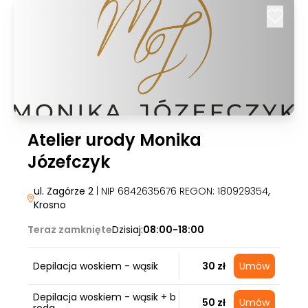
Atelier urody Monika
Józefczyk
ul. Zagórze 2
| NIP 6842635676 REGON: 180929354
,
Krosno
Teraz zamknięte
Dzisiaj:
08:00-18:00
Depilacja woskiem - wąsik
30 zł
Umów
Depilacja woskiem - wąsik + b
50 zł
Umów