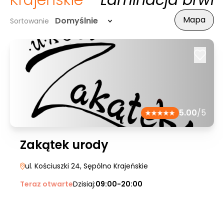
Krajeńskie
- Laminacja brwi
Mapa
Domyślnie
Sortowanie
5.00
/5
Zakątek urody
ul. Kościuszki 24
, Sępólno Krajeńskie
Teraz otwarte
Dzisiaj:
09:00-20:00