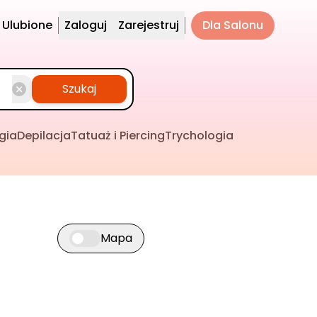
Ulubione
Zaloguj
Zarejestruj
Dla Salonu
Szukaj
gia
Depilacja
Tatuaż i Piercing
Trychologia
Mapa
Przełącz widok mapy