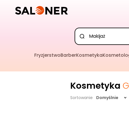
Fryzjerstwo
Barber
Kosmetyka
Kosmetolo
Kosmetyka
G
Sortowanie
Domyślnie