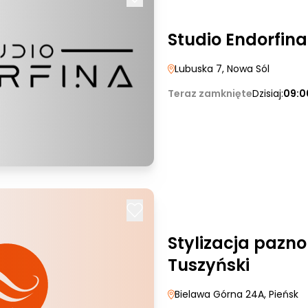
Studio Endorfina
Lubuska 7
, Nowa Sól
Teraz zamknięte
Dzisiaj:
09:0
Stylizacja pazn
Tuszyński
Bielawa Górna 24A
, Pieńsk