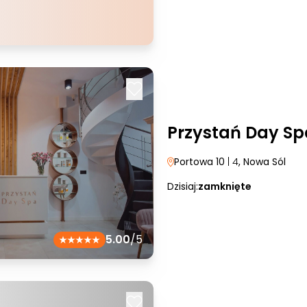
Przystań Day Sp
Portowa 10
| 4
, Nowa Sól
Dzisiaj:
zamknięte
5.00
/5