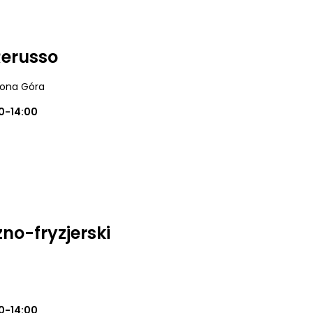
Rerusso
elona Góra
0-14:00
no-fryzjerski
0-14:00