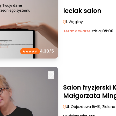
leciak salon
1
, Węgliny
Teraz otwarte
Dzisiaj:
09:00-
4.30
/5
Salon fryzjerski
Małgorzata Min
Ul. Objazdowa 15-19
, Zielon