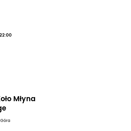
22:00
 Koło Młyna
ge
a Góra