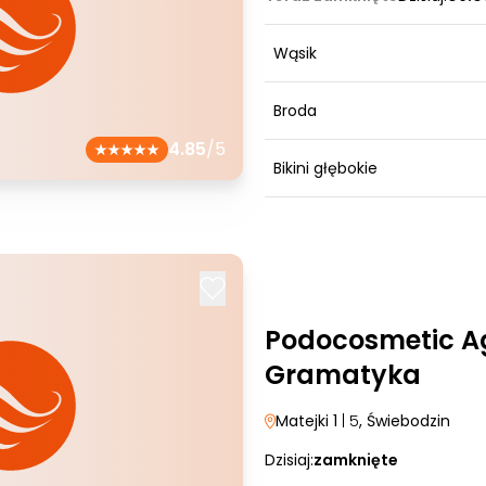
Wąsik
Broda
4.85
/5
Bikini głębokie
Podocosmetic A
Gramatyka
Matejki 1
| 5
, Świebodzin
Dzisiaj:
zamknięte