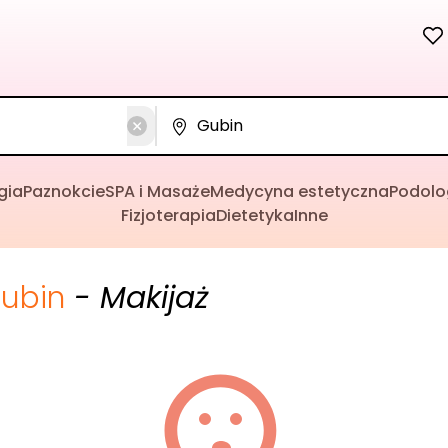
gia
Paznokcie
SPA i Masaże
Medycyna estetyczna
Podolo
Fizjoterapia
Dietetyka
Inne
ubin
- Makijaż