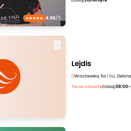
Dzisiaj:
zamknięte
4.96
/5
Lejdis
Wrocławska, 5a
| 5a
, Zielon
Teraz otwarte
Dzisiaj:
08:00-