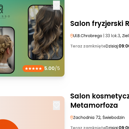
Salon fryzjerski 
Ul.B.Chrobrego
| 33 lok.3
, Zi
Teraz zamknięte
Dzisiaj:
09:0
5.00
/5
Salon kosmetycz
Metamorfoza
Zachodnia 72
, Świebodzin
Teraz zamknięte
Dzisiaj:
09:0