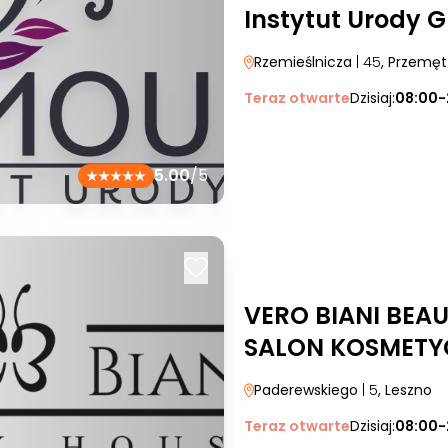
Instytut Urody 
Rzemieślnicza
| 45
, Przemęt
Teraz otwarte
Dzisiaj:
08:00-
5.00
/5
VERO BIANI BEA
SALON KOSMETY
Paderewskiego
| 5
, Leszno
Teraz otwarte
Dzisiaj:
08:00-