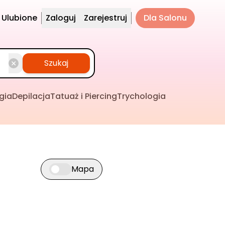
Ulubione
Zaloguj
Zarejestruj
Dla Salonu
Szukaj
gia
Depilacja
Tatuaż i Piercing
Trychologia
Mapa
Przełącz widok mapy