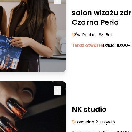
salon wizażu zdr
Czarna Perła
Św. Rocha
| 83
, Buk
Teraz otwarte
Dzisiaj:
10:00-
NK studio
Kościelna 2
, Krzywiń