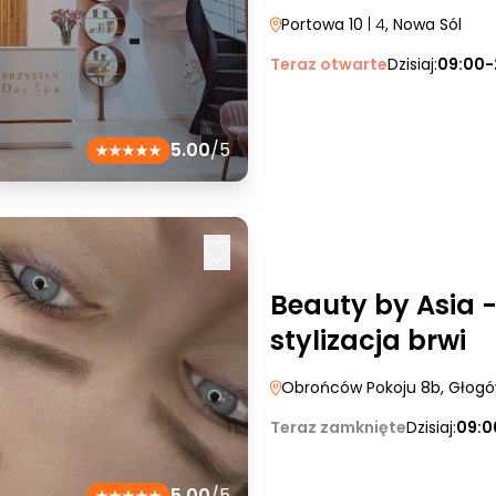
Portowa 10
| 4
, Nowa Sól
Teraz otwarte
Dzisiaj:
09:00-
5.00
/5
Beauty by Asia -
stylizacja brwi
Obrońców Pokoju 8b
, Głog
Teraz zamknięte
Dzisiaj:
09:0
5.00
/5