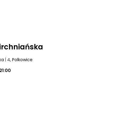
irchniańska
ka
| 4
, Polkowice
21:00