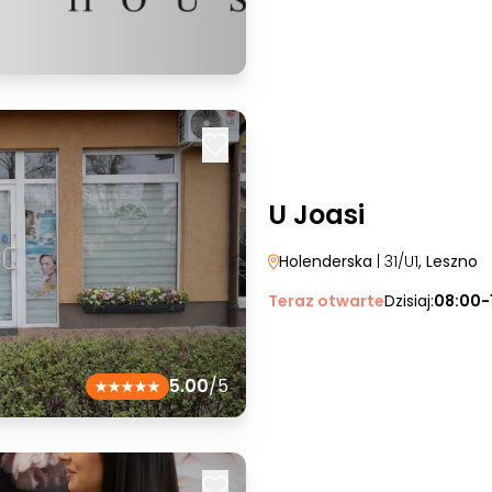
U Joasi
Holenderska
| 31/U1
, Leszno
Teraz otwarte
Dzisiaj:
08:00-
5.00
/5