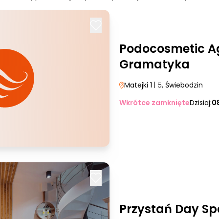
Podocosmetic A
Gramatyka
Matejki 1
| 5
, Świebodzin
Wkrótce zamknięte
Dzisiaj:
0
Przystań Day Sp