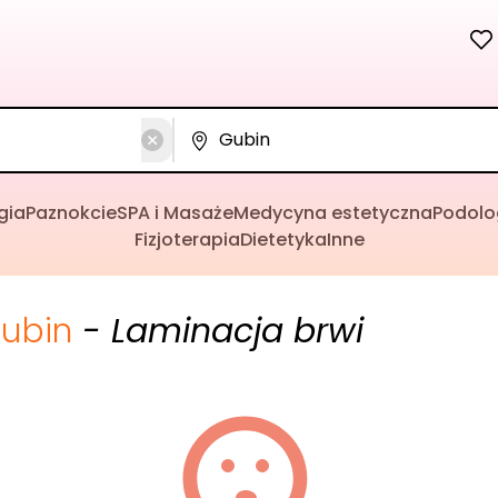
gia
Paznokcie
SPA i Masaże
Medycyna estetyczna
Podolo
Fizjoterapia
Dietetyka
Inne
ubin
- Laminacja brwi