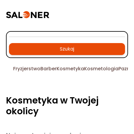
Szukaj
Fryzjerstwo
Barber
Kosmetyka
Kosmetologia
Pazno
Kosmetyka w Twojej
okolicy