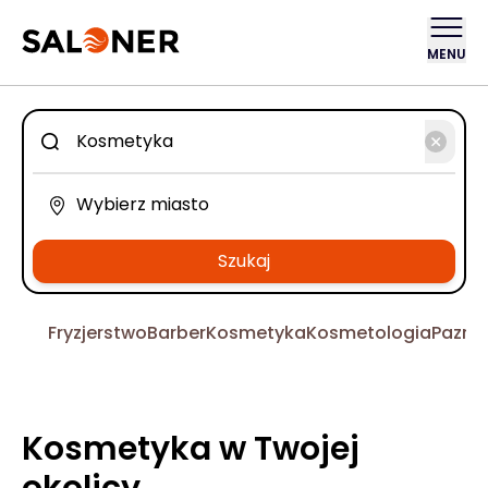
MENU
Szukaj
Fryzjerstwo
Barber
Kosmetyka
Kosmetologia
Pazno
Kosmetyka w Twojej