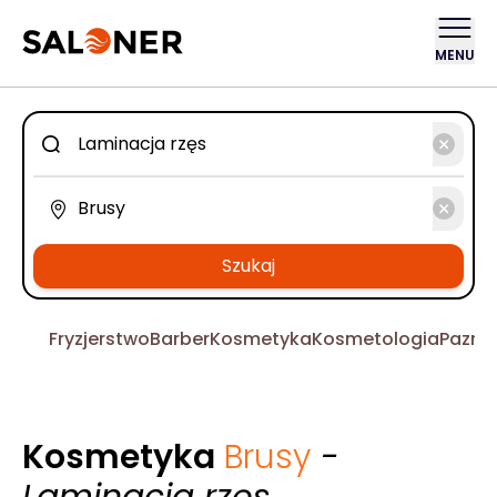
MENU
Szukaj
Fryzjerstwo
Barber
Kosmetyka
Kosmetologia
Pazno
Kosmetyka
Brusy
-