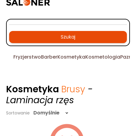
Szukaj
Fryzjerstwo
Barber
Kosmetyka
Kosmetologia
Pazno
Kosmetyka
Brusy
-
Laminacja rzęs
Domyślnie
Sortowanie