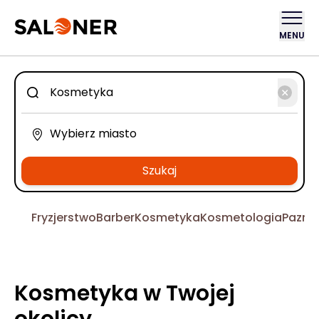
MENU
Szukaj
Fryzjerstwo
Barber
Kosmetyka
Kosmetologia
Pazno
Kosmetyka w Twojej