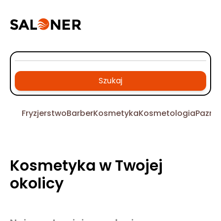
Szukaj
Fryzjerstwo
Barber
Kosmetyka
Kosmetologia
Pazno
Kosmetyka w Twojej
okolicy