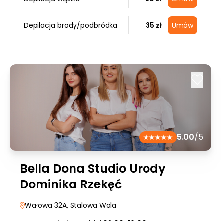
Depilacja brody/podbródka
35 zł
Umów
5.00
/5
Bella Dona Studio Urody
Dominika Rzekęć
Wałowa 32A
, Stalowa Wola