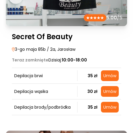
5.00
/5
Secret Of Beauty
3-go maja 85b / 2a
, Jarosław
Teraz zamknięte
Dzisiaj:
10:00-18:00
Depilacja brwi
35 zł
Umów
Depilacja wąsika
30 zł
Umów
Depilacja brody/podbródka
35 zł
Umów