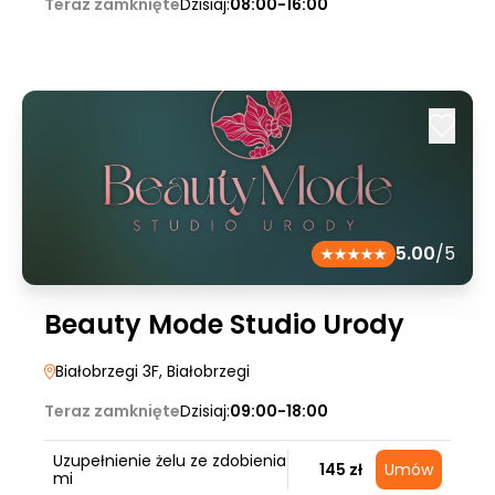
Teraz zamknięte
Dzisiaj:
08:00-16:00
5.00
/5
Beauty Mode Studio Urody
Białobrzegi 3F
, Białobrzegi
Teraz zamknięte
Dzisiaj:
09:00-18:00
Uzupełnienie żelu ze zdobienia
145 zł
Umów
mi