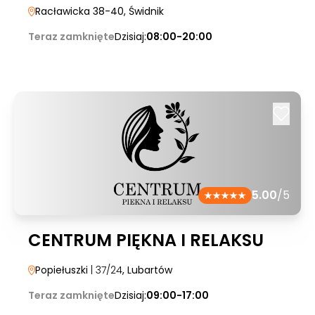
Racławicka 38-40
, Świdnik
Teraz zamknięte
Dzisiaj:
08:00-20:00
5.00
/5
CENTRUM PIĘKNA I RELAKSU
Popiełuszki
| 37/24
, Lubartów
Teraz zamknięte
Dzisiaj:
09:00-17:00