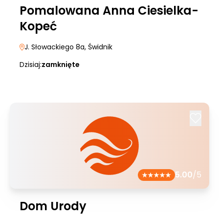
Pomalowana Anna Ciesielka-
Kopeć
J. Słowackiego 8a
, Świdnik
Dzisiaj:
zamknięte
5.00
/5
Dom Urody