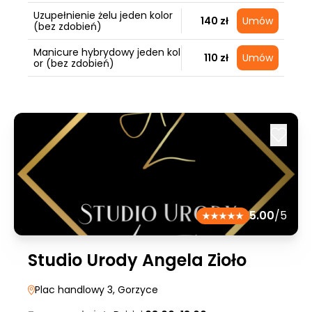
Uzupełnienie żelu jeden kolor
140 zł
Umów
(bez zdobień)
Manicure hybrydowy jeden kol
110 zł
Umów
or (bez zdobień)
5.00
/5
Studio Urody Angela Zioło
Plac handlowy 3
, Gorzyce