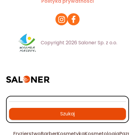
Polityka prywatności
Copyright 2026 Saloner Sp. z o.o.
Szukaj
Fryzjerstwo
Barber
Kosmetyka
Kosmetologia
Pazno