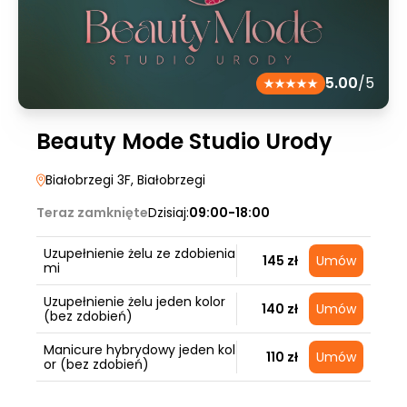
5.00
/5
Beauty Mode Studio Urody
Białobrzegi 3F
, Białobrzegi
Teraz zamknięte
Dzisiaj:
09:00-18:00
Uzupełnienie żelu ze zdobienia
145 zł
Umów
mi
Uzupełnienie żelu jeden kolor
140 zł
Umów
(bez zdobień)
Manicure hybrydowy jeden kol
110 zł
Umów
or (bez zdobień)