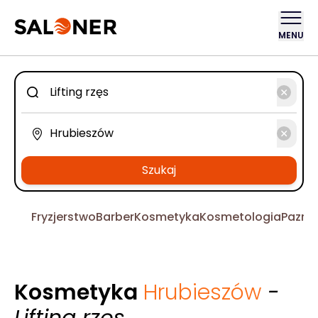
MENU
Szukaj
Fryzjerstwo
Barber
Kosmetyka
Kosmetologia
Pazno
Kosmetyka
Hrubieszów
-