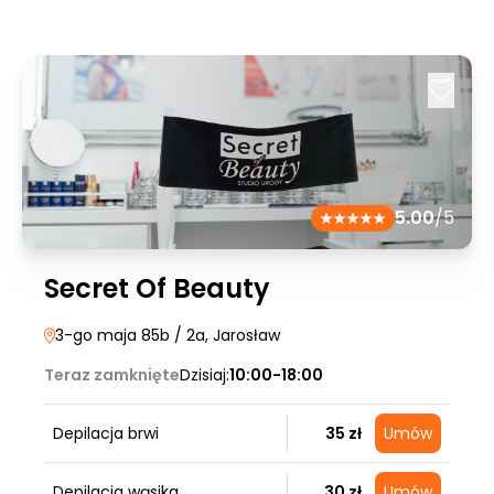
5.00
/5
Secret Of Beauty
3-go maja 85b / 2a
, Jarosław
Teraz zamknięte
Dzisiaj:
10:00-18:00
Depilacja brwi
35 zł
Umów
Depilacja wąsika
30 zł
Umów