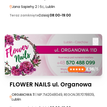
Jana Sapiehy 2
| 6c
, Lublin
Teraz zamknięte
Dzisiaj:
08:00-19:00
4.96
/5
FLOWER NAILS ul. Organowa
ORGANOWA 11
| NIP:7142048049, REGON:367078839
,
Lublin