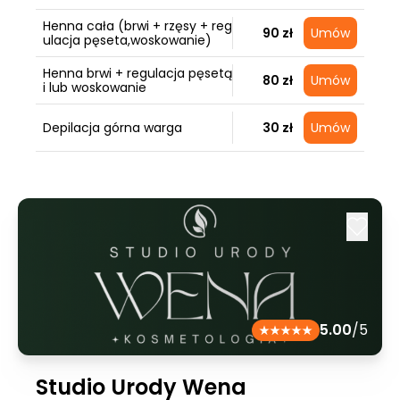
Henna cała (brwi + rzęsy + reg
90 zł
Umów
ulacja pęseta,woskowanie)
Henna brwi + regulacja pęsetą
80 zł
Umów
i lub woskowanie
Depilacja górna warga
30 zł
Umów
5.00
/5
Studio Urody Wena