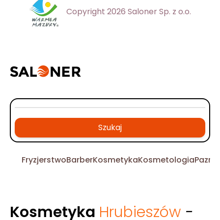
Copyright 2026 Saloner Sp. z o.o.
Szukaj
Fryzjerstwo
Barber
Kosmetyka
Kosmetologia
Pazno
Kosmetyka
Hrubieszów
-