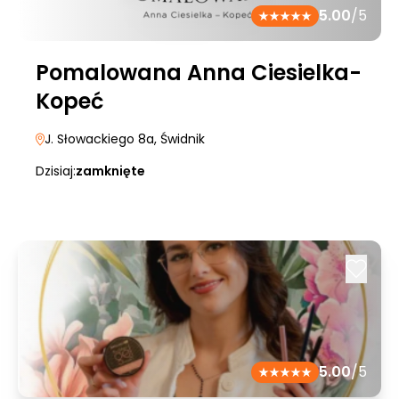
5.00
/5
Pomalowana Anna Ciesielka-
Kopeć
J. Słowackiego 8a
, Świdnik
Dzisiaj:
zamknięte
5.00
/5