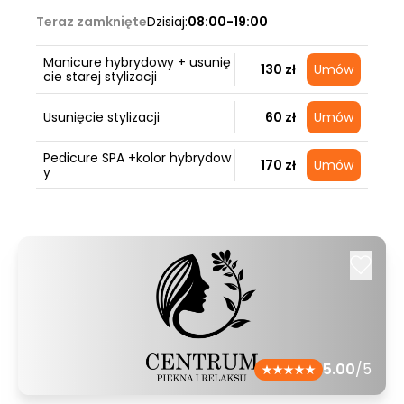
Teraz zamknięte
Dzisiaj:
08:00-19:00
Manicure hybrydowy + usunię
130 zł
Umów
cie starej stylizacji
Usunięcie stylizacji
60 zł
Umów
Pedicure SPA +kolor hybrydow
170 zł
Umów
y
5.00
/5