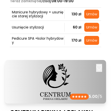
Teraz zamknięte
Dzisiaj:
08:00-19:00
Manicure hybrydowy + usunię
130 zł
Umów
cie starej stylizacji
Usunięcie stylizacji
60 zł
Umów
Pedicure SPA +kolor hybrydow
170 zł
Umów
y
5.00
/5