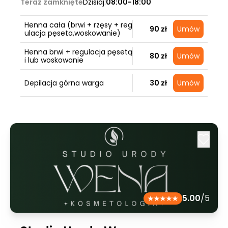
Teraz zamknięte
Dzisiaj:
08:00-18:00
Henna cała (brwi + rzęsy + reg
90 zł
Umów
ulacja pęseta,woskowanie)
Henna brwi + regulacja pęsetą
80 zł
Umów
i lub woskowanie
Depilacja górna warga
30 zł
Umów
5.00
/5