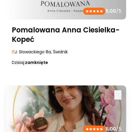
5.00
/5
Pomalowana Anna Ciesielka-
Kopeć
J. Słowackiego 8a
, Świdnik
Dzisiaj:
zamknięte
5.00
/5