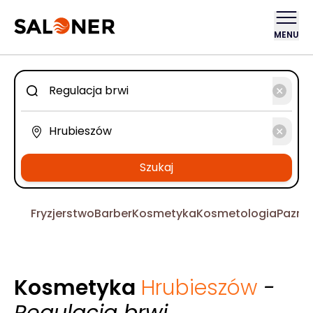
MENU
Szukaj
Fryzjerstwo
Barber
Kosmetyka
Kosmetologia
Pazno
Kosmetyka
Hrubieszów
-