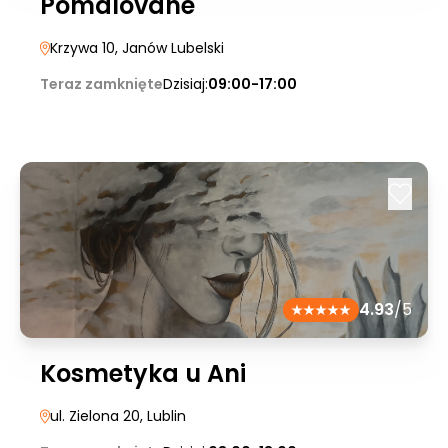
Pomalovane
Krzywa 10
, Janów Lubelski
Teraz zamknięte
Dzisiaj:
09:00-17:00
4.93
/5
Kosmetyka u Ani
ul. Zielona 20
, Lublin