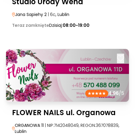
Studio Urody Wena
Jana Sapiehy 2
| 6c
, Lublin
Teraz zamknięte
Dzisiaj:
08:00-19:00
4.96
/5
FLOWER NAILS ul. Organowa
ORGANOWA 11
| NIP:7142048049, REGON:367078839
,
Lublin