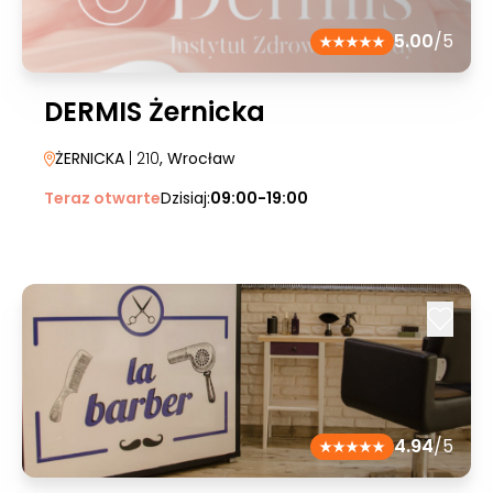
5.00
/5
DERMIS Żernicka
ŻERNICKA
| 210
, Wrocław
Teraz otwarte
Dzisiaj:
09:00-19:00
4.94
/5