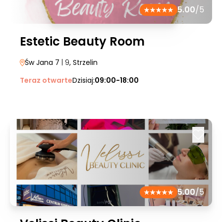
5.00
/5
Estetic Beauty Room
Św Jana 7
| 9
, Strzelin
Teraz otwarte
Dzisiaj:
09:00-18:00
5.00
/5