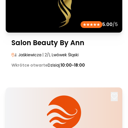
5.00
/5
Salon Beauty By Ann
J. Jaśkiewicza
| 2/1
, Lwówek Śląski
Wkrótce otwarte
Dzisiaj:
10:00-18:00