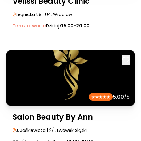
Velissi Beauty Clinic
Legnicka 59
| U4
, Wrocław
Teraz otwarte
Dzisiaj:
09:00-20:00
5.00
/5
Salon Beauty By Ann
J. Jaśkiewicza
| 2/1
, Lwówek Śląski