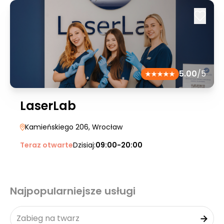
5.00
/5
LaserLab
Kamieńskiego 206
, Wrocław
Teraz otwarte
Dzisiaj:
09:00-20:00
Najpopularniejsze usługi
Zabieg na twarz