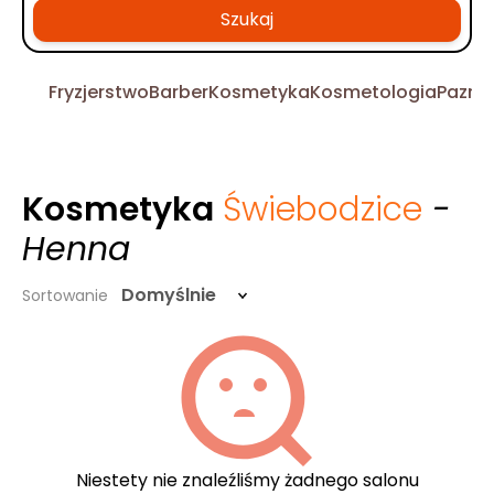
Szukaj
Fryzjerstwo
Barber
Kosmetyka
Kosmetologia
Pazno
Kosmetyka
Świebodzice
-
Henna
Domyślnie
Sortowanie
Niestety nie znaleźliśmy żadnego salonu