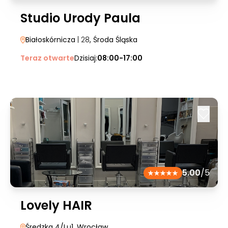
Studio Urody Paula
Białoskórnicza
| 28
, Środa Śląska
Teraz otwarte
Dzisiaj:
08:00-17:00
5.00
/5
Lovely HAIR
Średzka 4/Lu1
, Wrocław