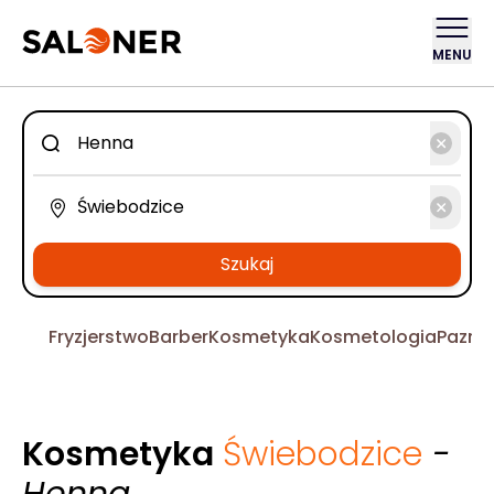
MENU
Szukaj
Fryzjerstwo
Barber
Kosmetyka
Kosmetologia
Pazno
Kosmetyka
Świebodzice
-