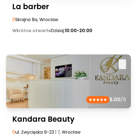
La barber
Skrajna 8a
, Wrocław
Wkrótce otwarte
Dzisiaj:
10:00-20:00
5.00
/5
Kandara Beauty
ul. Zwycięska 9-23
| 7
, Wrocław