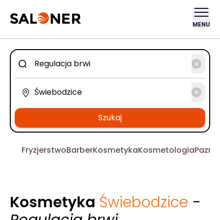
MENU
Szukaj
Fryzjerstwo
Barber
Kosmetyka
Kosmetologia
Pazno
Kosmetyka
Świebodzice
-