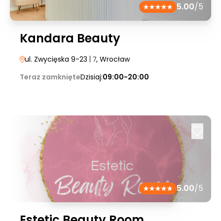
5.00
/5
Kandara Beauty
ul. Zwycięska 9-23
| 7
, Wrocław
Teraz zamknięte
Dzisiaj:
09:00-20:00
5.00
/5
Estetic Beauty Room