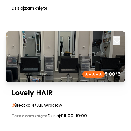
Dzisiaj:
zamknięte
5.00
/5
Lovely HAIR
Średzka 4/Lu1
, Wrocław
Teraz zamknięte
Dzisiaj:
09:00-19:00