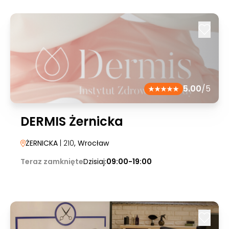
5.00
/5
DERMIS Żernicka
ŻERNICKA
| 210
, Wrocław
Teraz zamknięte
Dzisiaj:
09:00-19:00