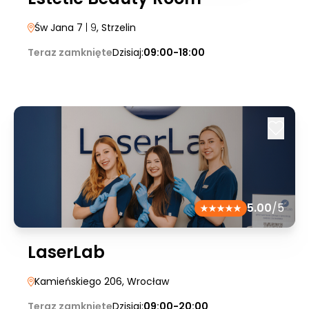
Św Jana 7
| 9
, Strzelin
Teraz zamknięte
Dzisiaj:
09:00-18:00
5.00
/5
LaserLab
Kamieńskiego 206
, Wrocław
Teraz zamknięte
Dzisiaj:
09:00-20:00