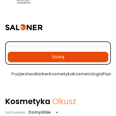
Szukaj
Fryzjerstwo
Barber
Kosmetyka
Kosmetologia
Pazno
Kosmetyka
Olkusz
Domyślnie
Sortowanie