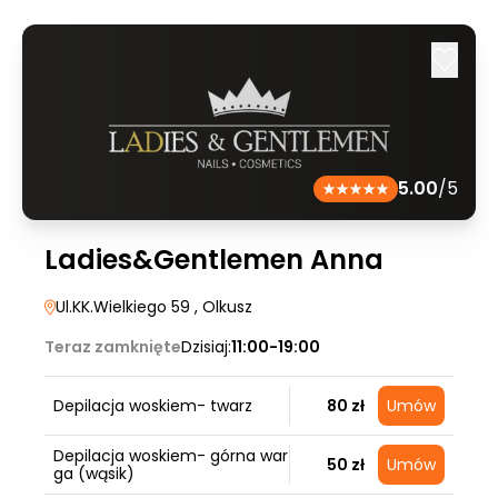
5.00
/5
Ladies&Gentlemen Anna
Ul.KK.Wielkiego 59
, Olkusz
Teraz zamknięte
Dzisiaj:
11:00-19:00
Depilacja woskiem- twarz
80 zł
Umów
Depilacja woskiem- górna war
50 zł
Umów
ga (wąsik)