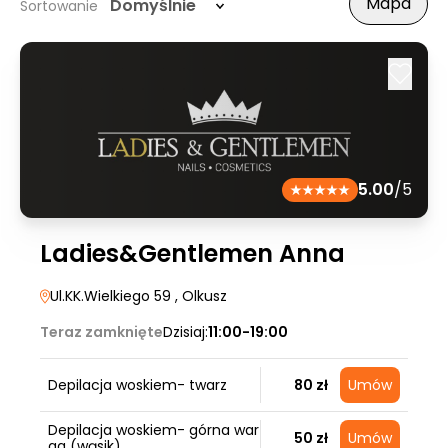
Mapa
Domyślnie
Sortowanie
5.00
/5
Ladies&Gentlemen Anna
Ul.KK.Wielkiego 59
, Olkusz
Teraz zamknięte
Dzisiaj:
11:00-19:00
Depilacja woskiem- twarz
80 zł
Umów
Depilacja woskiem- górna war
50 zł
Umów
ga (wąsik)