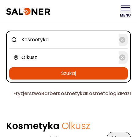
MENU
Szukaj
Fryzjerstwo
Barber
Kosmetyka
Kosmetologia
Pazno
Kosmetyka
Olkusz