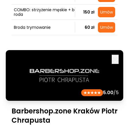
COMBO: strzyżenie męskie + b
150 zł
Umów
roda
Broda trymowanie
60 zł
Umów
5.00
/5
Barbershop.zone Kraków Piotr
Chrapusta