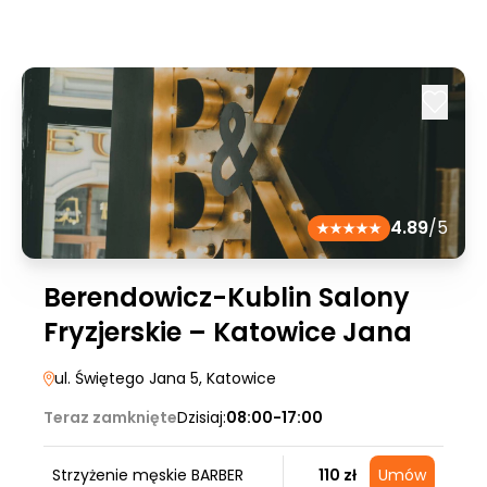
4.89
/5
Berendowicz-Kublin Salony
Fryzjerskie – Katowice Jana
ul. Świętego Jana 5
, Katowice
Teraz zamknięte
Dzisiaj:
08:00-17:00
Strzyżenie męskie BARBER
110 zł
Umów