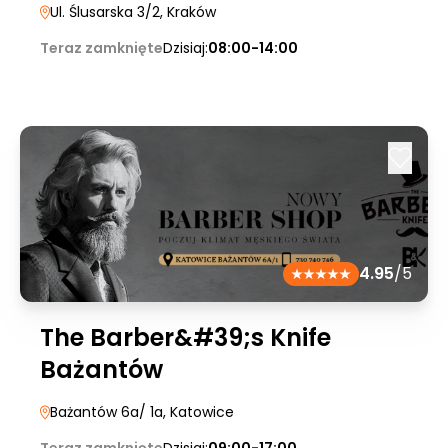
Ul. Ślusarska 3/2
, Kraków
Teraz zamknięte
Dzisiaj:
08:00-14:00
4.95
/5
The Barber&#39;s Knife
Bażantów
Bażantów 6a/ 1a
, Katowice