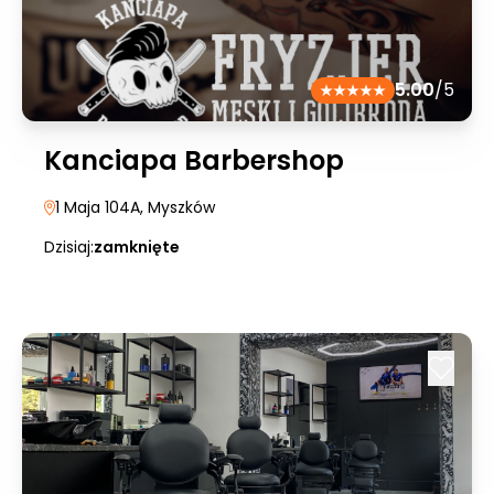
5.00
/5
Kanciapa Barbershop
1 Maja 104A
, Myszków
Dzisiaj:
zamknięte