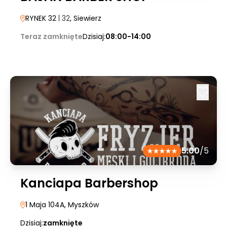
RYNEK 32
| 32
, Siewierz
Teraz zamknięte
Dzisiaj:
08:00-14:00
5.00
/5
Kanciapa Barbershop
1 Maja 104A
, Myszków
Dzisiaj:
zamknięte