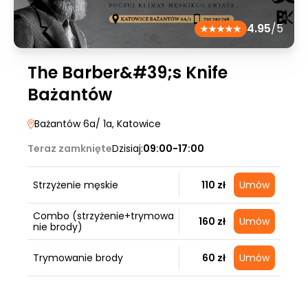
4.95
/5
The Barber&#39;s Knife
Bażantów
Bażantów 6a/ 1a
, Katowice
Teraz zamknięte
Dzisiaj:
09:00-17:00
Strzyżenie męskie
110 zł
Umów
Combo (strzyżenie+trymowa
160 zł
Umów
nie brody)
Trymowanie brody
60 zł
Umów