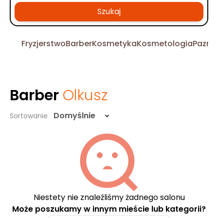
Szukaj
Fryzjerstwo
Barber
Kosmetyka
Kosmetologia
Pazno
Barber
Olkusz
Domyślnie
Sortowanie
Niestety nie znaleźliśmy żadnego salonu
Może poszukamy w innym mieście lub kategorii?