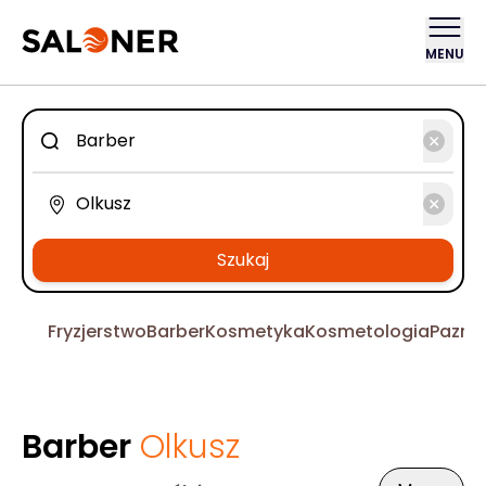
MENU
Szukaj
Fryzjerstwo
Barber
Kosmetyka
Kosmetologia
Pazno
Barber
Olkusz