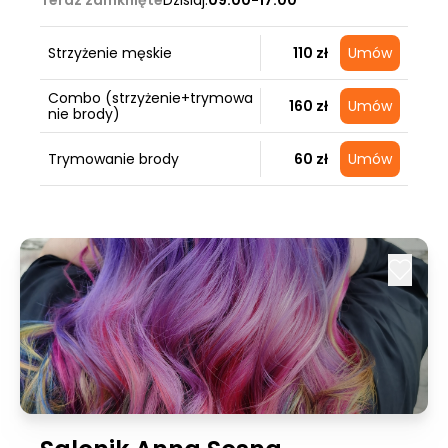
Teraz zamknięte
Dzisiaj:
09:00-17:00
Strzyżenie męskie
110 zł
Umów
Combo (strzyżenie+trymowa
160 zł
Umów
nie brody)
Trymowanie brody
60 zł
Umów