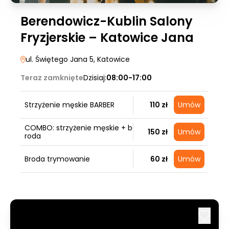
Berendowicz-Kublin Salony
Fryzjerskie – Katowice Jana
ul. Świętego Jana 5
, Katowice
Teraz zamknięte
Dzisiaj:
08:00-17:00
Strzyżenie męskie BARBER
110 zł
Umów
COMBO: strzyżenie męskie + b
150 zł
Umów
roda
Broda trymowanie
60 zł
Umów