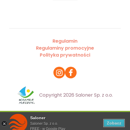
Regulamin
Regulaminy promocyjne
Polityka prywatności
Copyright 2026 Saloner Sp. z o.o.
Saloner
Ta strona korzysta z plików cookies. Aby dowiedzieć się
Zobacz
Saloner Sp. z o.o.
więcej zapoznaj się z
polityką prywatności
FREE - w Google Play