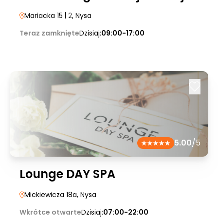
Mariacka 15
| 2
, Nysa
Teraz zamknięte
Dzisiaj:
09:00-17:00
5.00
/5
Lounge DAY SPA
Mickiewicza 18a
, Nysa
Wkrótce otwarte
Dzisiaj:
07:00-22:00