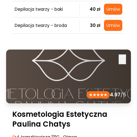
Depilacja twarzy - baki
40 zł
Umów
Depilacja twarzy - broda
30 zł
Umów
4.97
/5
Kosmetologia Estetyczna
Paulina Chatys