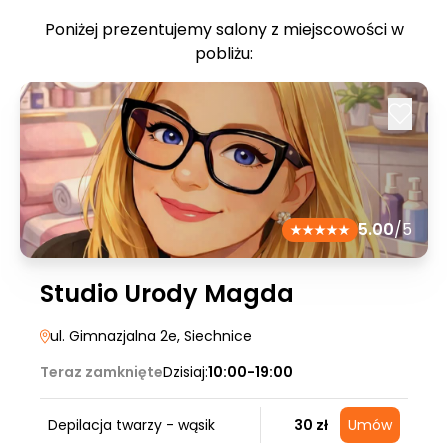
Poniżej prezentujemy salony z miejscowości w
pobliżu:
5.00
/5
Studio Urody Magda
ul. Gimnazjalna 2e
, Siechnice
Teraz zamknięte
Dzisiaj:
10:00-19:00
Depilacja twarzy - wąsik
30 zł
Umów