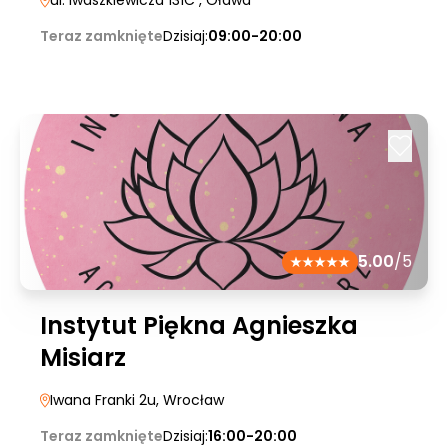
ul. Iwaszkiewicza 131C
, Oława
Teraz zamknięte
Dzisiaj:
09:00-20:00
5.00
/5
Instytut Piękna Agnieszka
Misiarz
Iwana Franki 2u
, Wrocław
Teraz zamknięte
Dzisiaj:
16:00-20:00