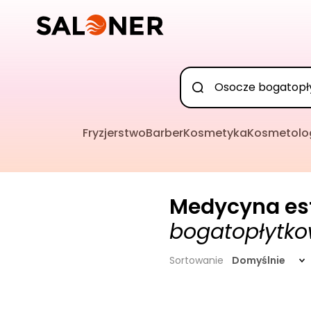
Fryzjerstwo
Barber
Kosmetyka
Kosmetolo
Medycyna es
bogatopłytk
Sortowanie
Domyślnie