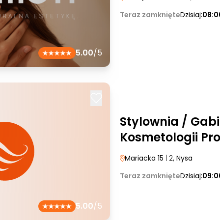
Teraz zamknięte
Dzisiaj:
08:0
5.00
/5
Stylownia / Gab
Kosmetologii Pro
Mariacka 15
| 2
, Nysa
Teraz zamknięte
Dzisiaj:
09:0
5.00
/5