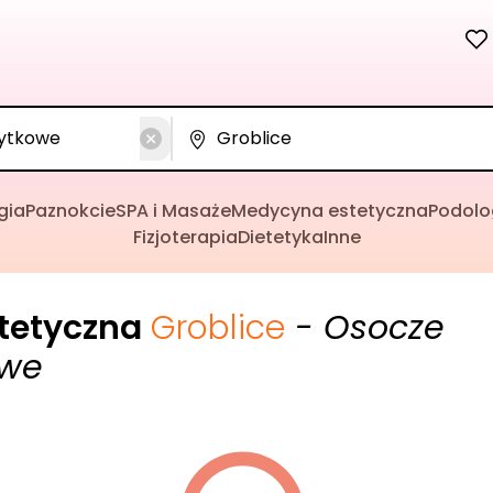
gia
Paznokcie
SPA i Masaże
Medycyna estetyczna
Podolo
Fizjoterapia
Dietetyka
Inne
tetyczna
Groblice
- Osocze
owe