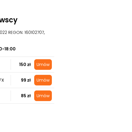
owscy
09022 REGON: 160102707
,
0-18:00
150 zł
Umów
FX
99 zł
Umów
85 zł
Umów