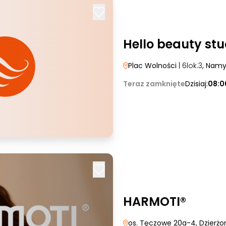
Hello beauty stu
Plac Wolności
| 6lok.3
, Nam
Teraz zamknięte
Dzisiaj:
08:0
HARMOTI®
os. Tęczowe 20a-4
, Dzierż