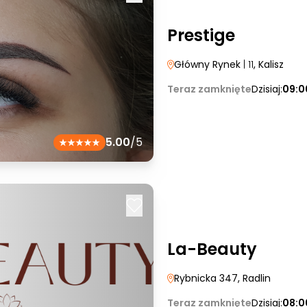
Prestige
Główny Rynek
| 11
, Kalisz
Teraz zamknięte
Dzisiaj:
09:0
5.00
/5
La-Beauty
Rybnicka 347
, Radlin
Teraz zamknięte
Dzisiaj:
08:0