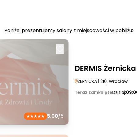
Poniżej prezentujemy salony z miejscowości w pobliżu:
DERMIS Żernicka
ŻERNICKA
| 210
, Wrocław
Teraz zamknięte
Dzisiaj:
09:0
5.00
/5