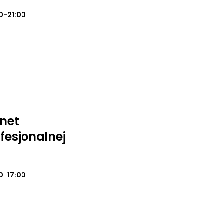
0-21:00
inet
fesjonalnej
0-17:00