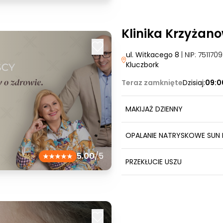
Klinika Krzyżan
ul. Witkacego 8
| NIP: 75117
Kluczbork
Teraz zamknięte
Dzisiaj:
09:0
MAKIJAŻ DZIENNY
OPALANIE NATRYSKOWE SUN 
5.00
/5
PRZEKŁUCIE USZU