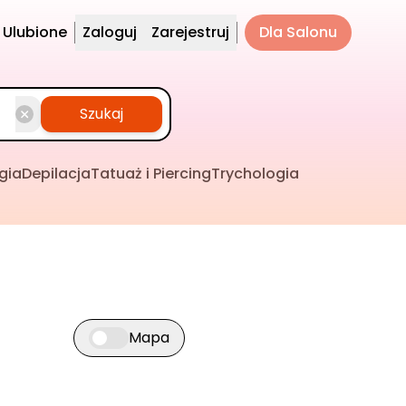
Ulubione
Zaloguj
Zarejestruj
Dla Salonu
Szukaj
gia
Depilacja
Tatuaż i Piercing
Trychologia
Mapa
Przełącz widok mapy