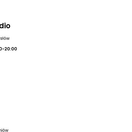
dio
ysłów
0-20:00
oniów