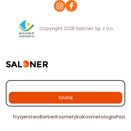
Copyright 2026 Saloner Sp. z o.o.
Szukaj
Fryzjerstwo
Barber
Kosmetyka
Kosmetologia
Pazno