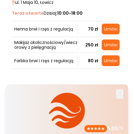
ul. 1 Maja 10
, Łowicz
Teraz otwarte
Dzisiaj:
10:00-18:00
Henna brwi i rzęs z regulacją
70 zł
Umów
Makijaż okolicznościowy/wiecz
250 zł
Umów
orowy z pielęgnacją
Farbka brwi i rzęs z regulacją
80 zł
Umów
5.00
/5