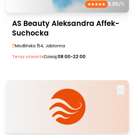
5.00
/5
AS Beauty Aleksandra Affek-
Suchocka
Modlińska 154
, Jabłonna
Teraz otwarte
Dzisiaj:
08:00-22:00