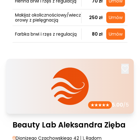
Henna brwi i rzęs z regulacją
70 zł
Umów
Makijaż okolicznościowy/wiecz
250 zł
Umów
orowy z pielęgnacją
Farbka brwi i rzęs z regulacją
80 zł
Umów
5.00
/5
Beauty Lab Aleksandra Zięba
Dionizego Czachowskiego 42
| 1
, Radom