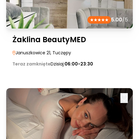
5.00
/5
Żaklina BeautyMED
Januszkowice 21
, Tuczępy
Teraz zamknięte
Dzisiaj:
06:00-23:30