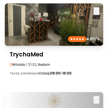
4.90
/5
TrychaMed
Witolda
| 7/1.02
, Radom
Teraz zamknięte
Dzisiaj:
09:00-19:00