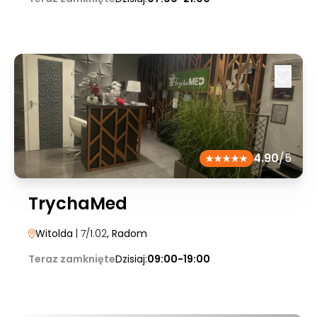
4.90
/5
TrychaMed
Witolda
| 7/1.02
, Radom
Teraz zamknięte
Dzisiaj:
09:00-19:00