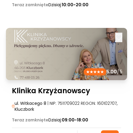
Teraz zamknięte
Dzisiaj:
10:00-20:00
5.00
/5
Klinika Krzyżanowscy
ul. Witkacego 8
| NIP: 7511709022 REGON: 160102707
,
Kluczbork
Teraz zamknięte
Dzisiaj:
09:00-18:00