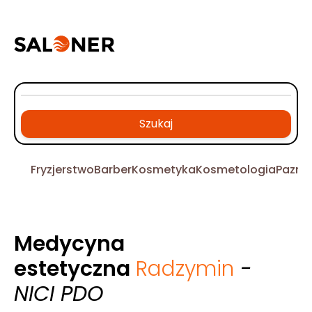
Szukaj
Fryzjerstwo
Barber
Kosmetyka
Kosmetologia
Pazno
Medycyna
estetyczna
Radzymin
-
NICI PDO