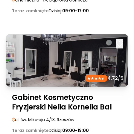
Chemiczna
| 7A
, Dąbrowa Górnicza
Teraz zamknięte
Dzisiaj:
09:00-17:00
4.72
/5
Gabinet Kosmetyczno
Fryzjerski Nelia Kornelia Bal
ul. św. Mikołaja 4/13
, Rzeszów
Teraz zamknięte
Dzisiaj:
09:00-19:00