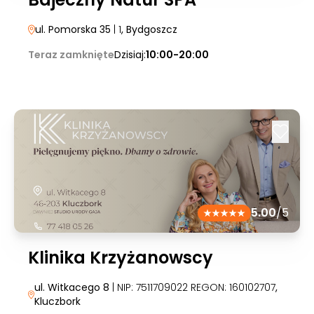
ul. Pomorska 35
| 1
, Bydgoszcz
Teraz zamknięte
Dzisiaj:
10:00-20:00
5.00
/5
Klinika Krzyżanowscy
ul. Witkacego 8
| NIP: 7511709022 REGON: 160102707
,
Kluczbork