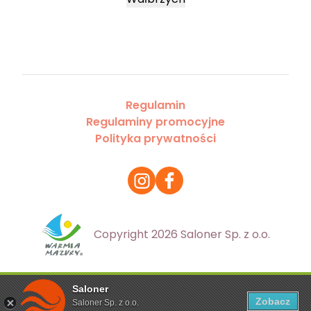
Regulamin
Regulaminy promocyjne
Polityka prywatności
Copyright 2026 Saloner Sp. z o.o.
Saloner
Ta strona korzysta z plików cookies. Aby dowiedzieć się
Zobacz
Saloner Sp. z o.o.