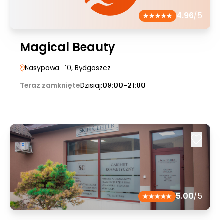
4.96
/5
Magical Beauty
Nasypowa
| 10
, Bydgoszcz
Teraz zamknięte
Dzisiaj:
09:00-21:00
5.00
/5