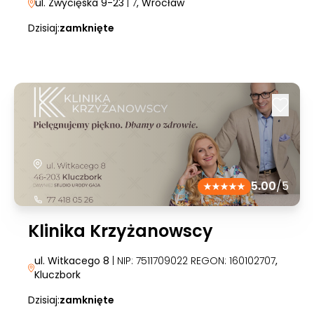
ul. Zwycięska 9-23
| 7
, Wrocław
Dzisiaj:
zamknięte
5.00
/5
Klinika Krzyżanowscy
ul. Witkacego 8
| NIP: 7511709022 REGON: 160102707
,
Kluczbork
Dzisiaj:
zamknięte