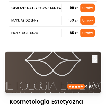
OPALANIE NATRYSKOWE SUN FX
99 zł
Umów
MAKIJAŻ DZIENNY
150 zł
Umów
PRZEKŁUCIE USZU
85 zł
Umów
4.97
/5
Kosmetologia Estetyczna