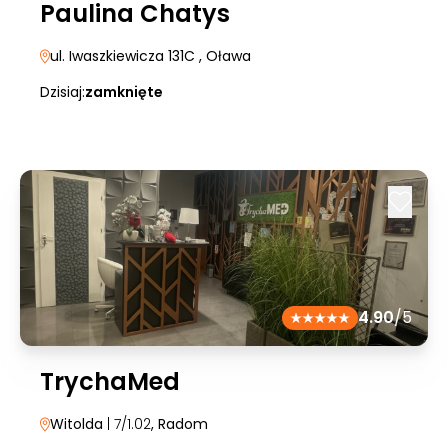
Paulina Chatys
ul. Iwaszkiewicza 131C
, Oława
Dzisiaj:
zamknięte
4.90
/5
TrychaMed
Witolda
| 7/1.02
, Radom